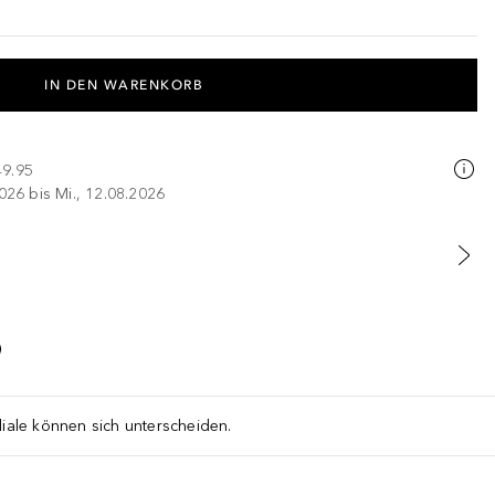
IN DEN WARENKORB
49.95
026 bis Mi., 12.08.2026
liale können sich unterscheiden.