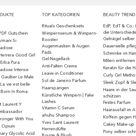
ODUKTE
TOP KATEGORIEN
BEAUTY TREND
Rituals Geschenksets
EdP, EdT & Co.:
die Unterschied
PDF Gutschein
Wimpernserum & Wimpern-
Gelnägel selbe
Booster
rmani Si
Augenmasken & Augen
Dauerwelle pfle
radoxe
Pads
Schminke im Ha
Herrera Good Girl
Gel-Nagellack
Milien entfernen
Erba Pura
Anti-Falten Creme
Keratin für die 
radoxe Intense
Leave-in Conditioner
Curly Girl Meth
 Gaultier Le Male
Sol de Janeiro Parfum
Sleek Zopf & Sl
a vie est belle
Haarspangen
Haare in der Sa
o Born In Roma
Künstliche Wimpern | Fake
schützen
Lashes
Festes Parfum
t Laurent Y
Vitamin C Serum
Haarausfall im A
Ambassador
ahuhu Shampoo
Koffein gegen H
tronger With You
Yves Saint Laurent
Cakey Make-up
k Opium
Herrendüfte
Pony selber sch
ary Glycolic Acid
Rouge & Blush