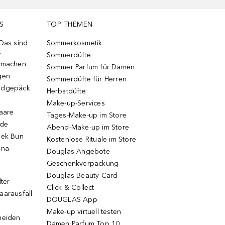
S
TOP THEMEN
 Das sind
Sommerkosmetik
e
Sommerdüfte
r machen
Sommer Parfum für Damen
gen
Sommerdüfte für Herren
ndgepäck
Herbstdüfte
Make-up-Services
Haare
Tages-Make-up im Store
ode
Abend-Make-up im Store
eek Bun
Kostenlose Rituale im Store
una
Douglas Angebote
Geschenkverpackung
Douglas Beauty Card
lter
Click & Collect
aarausfall
DOUGLAS App
Make-up virtuell testen
neiden
Damen Parfum Top 10