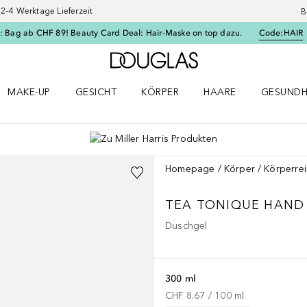
–4 Werktage Lieferzeit
B
: Bag ab CHF 89! Beauty Card Deal: Hair-Maske on top dazu.
Code:
HAIR
Zur Douglas Startseite
MAKE-UP
GESICHT
KÖRPER
HAARE
GESUNDH
ü öffnen
Make-up Menü öffnen
Gesicht Menü öffnen
Körper Menü öffnen
Haare Menü öffnen
Gesundhei
Homepage
Körper
Körperre
TEA TONIQUE HAND
Duschgel
300 ml
CHF 8.67
 / 
100
ml