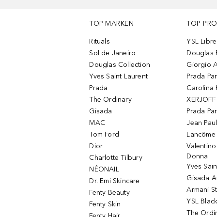
TOP-MARKEN
TOP PR
Rituals
YSL Libre
Sol de Janeiro
Douglas 
Douglas Collection
Giorgio A
Yves Saint Laurent
Prada Pa
Prada
Carolina 
The Ordinary
XERJOFF 
Gisada
Prada Pa
MAC
Jean Paul
Tom Ford
Lancôme L
Dior
Valentin
Donna
Charlotte Tilbury
Yves Sain
NÉONAIL
Gisada 
Dr. Emi Skincare
Armani S
Fenty Beauty
YSL Blac
Fenty Skin
The Ordin
Fenty Hair