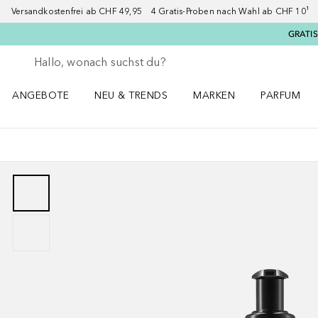
Versandkostenfrei ab CHF 49,95 4 Gratis-Proben nach Wahl ab CHF 10¹ 2
GRATIS
Gehe zurück
Suche ausführen
ANGEBOTE
NEU & TRENDS
MARKEN
PARFUM
ANGEBOTE Menü öffnen
NEU & TRENDS Menü öffnen
MARKEN Menü öffnen
Parfum Men