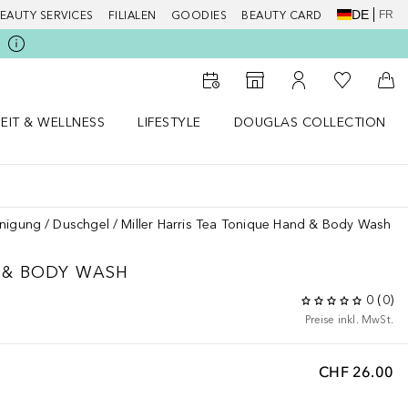
DE
FR
EAUTY SERVICES
FILIALEN
GOODIES
BEAUTY CARD
Zu Meiner 
Zum Storefinder
Zu Meinem Kunde
Zum
EIT & WELLNESS
LIFESTYLE
DOUGLAS COLLECTION
t & Wellness Menü öffnen
LIFESTYLE Menü öffnen
Douglas Collection Menü öf
inigung
Duschgel
Miller Harris Tea Tonique Hand & Body Wash
 & BODY WASH
0
(
0
)
Preise inkl. MwSt.
CHF 26.00