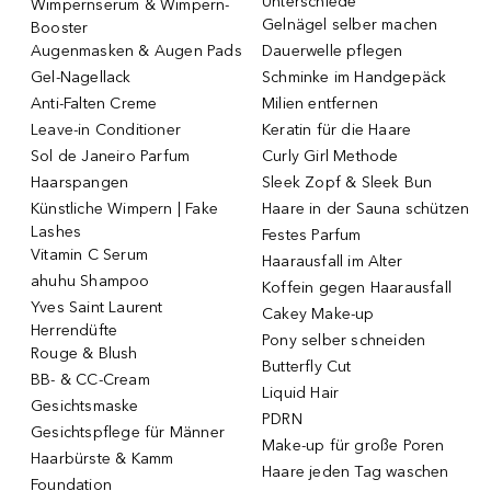
Unterschiede
Wimpernserum & Wimpern-
Gelnägel selber machen
Booster
Augenmasken & Augen Pads
Dauerwelle pflegen
Gel-Nagellack
Schminke im Handgepäck
Anti-Falten Creme
Milien entfernen
Leave-in Conditioner
Keratin für die Haare
Sol de Janeiro Parfum
Curly Girl Methode
Haarspangen
Sleek Zopf & Sleek Bun
Künstliche Wimpern | Fake
Haare in der Sauna schützen
Lashes
Festes Parfum
Vitamin C Serum
Haarausfall im Alter
ahuhu Shampoo
Koffein gegen Haarausfall
Yves Saint Laurent
Cakey Make-up
Herrendüfte
Pony selber schneiden
Rouge & Blush
Butterfly Cut
BB- & CC-Cream
Liquid Hair
Gesichtsmaske
PDRN
Gesichtspflege für Männer
Make-up für große Poren
Haarbürste & Kamm
Haare jeden Tag waschen
Foundation