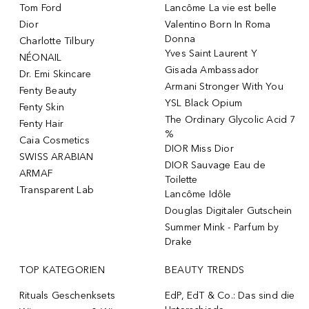
Tom Ford
Lancôme La vie est belle
Dior
Valentino Born In Roma
Donna
Charlotte Tilbury
Yves Saint Laurent Y
NÉONAIL
Gisada Ambassador
Dr. Emi Skincare
Armani Stronger With You
Fenty Beauty
YSL Black Opium
Fenty Skin
The Ordinary Glycolic Acid 7
Fenty Hair
%
Caia Cosmetics
DIOR Miss Dior
SWISS ARABIAN
DIOR Sauvage Eau de
ARMAF
Toilette
Transparent Lab
Lancôme Idôle
Douglas Digitaler Gutschein
Summer Mink - Parfum by
Drake
TOP KATEGORIEN
BEAUTY TRENDS
Rituals Geschenksets
EdP, EdT & Co.: Das sind die