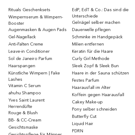
Rituals Geschenksets
EdP, EdT & Co.: Das sind die
Unterschiede
Wimpernserum & Wimpern-
Gelnägel selber machen
Booster
Augenmasken & Augen Pads
Dauerwelle pflegen
Gel-Nagellack
Schminke im Handgepäck
Anti-Falten Creme
Milien entfernen
Leave-in Conditioner
Keratin für die Haare
Sol de Janeiro Parfum
Curly Girl Methode
Haarspangen
Sleek Zopf & Sleek Bun
Künstliche Wimpern | Fake
Haare in der Sauna schützen
Lashes
Festes Parfum
Vitamin C Serum
Haarausfall im Alter
ahuhu Shampoo
Koffein gegen Haarausfall
Yves Saint Laurent
Cakey Make-up
Herrendüfte
Pony selber schneiden
Rouge & Blush
Butterfly Cut
BB- & CC-Cream
Liquid Hair
Gesichtsmaske
PDRN
Gesichtspflege für Männer