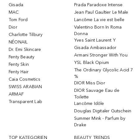
Gisada
Prada Paradoxe Intense
MAC
Jean Paul Gaultier Le Male
Tom Ford
Lancôme La vie est belle
Dior
Valentino Born In Roma
Donna
Charlotte Tilbury
Yves Saint Laurent Y
NÉONAIL
Gisada Ambassador
Dr. Emi Skincare
Armani Stronger With You
Fenty Beauty
YSL Black Opium
Fenty Skin
The Ordinary Glycolic Acid 7
Fenty Hair
%
Caia Cosmetics
DIOR Miss Dior
SWISS ARABIAN
DIOR Sauvage Eau de
ARMAF
Toilette
Transparent Lab
Lancôme Idôle
Douglas Digitaler Gutschein
Summer Mink - Parfum by
Drake
TOP KATEGORIEN
BEAUTY TRENDS