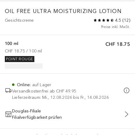
OIL FREE ULTRA MOISTURIZING LOTION
Gesichtscreme
4.5
(
12
)
Preise inkl. MwSt.
100 ml
CHF 18.75
CHF 18.75
 / 
100
ml
POINT ROUGE
Online
:
auf Lager
Versandkostenfrei ab
CHF 49.95
Lieferzeitraum: Mi., 12.08.2026 bis Fr., 14.08.2026
Douglas-Filiale
Filialverfügbarkeit prüfen
IN DEN WARENKORB