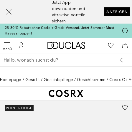
Jetzt App
[navigation.slideout.screenreader]
downloaden und
ANZEIGEN
attraktive Vorteile
sichern
25-30 % Rabatt ohne Code + Gratis-Versand. Jetzt Sommer-Must-
Haves shoppen!
Zur Douglas Startseite
Zu Meiner 
Menü öffnen
Zu Meinem Kundenkonto
Zum
Menü
Gehe zurück
Suche ausführen
Homepage
Gesicht
Gesichtspflege
Gesichtscreme
Cosrx Oil F
POINT ROUGE