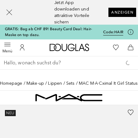
Jetzt App
[navigation.slideout.screenreader]
downloaden und
ANZEIGEN
attraktive Vorteile
sichern
GRATIS: Bag ab CHF 89! Beauty Card Deal: Hair-
Code:
HAIR
Maske on top dazu.
Zur Douglas Startseite
Zu Meiner 
Menü öffnen
Zu Meinem Kundenkonto
Zum
Menü
Gehe zurück
Suche ausführen
Homepage
Make-up
Lippen
Sets
MAC M·A·Cximal It Girl Status
NEU