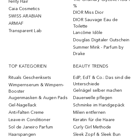
Fenty Hair
%
Caia Cosmetics
DIOR Miss Dior
SWISS ARABIAN
DIOR Sauvage Eau de
ARMAF
Toilette
Transparent Lab
Lancôme Idôle
Douglas Digitaler Gutschein
Summer Mink - Parfum by
Drake
TOP KATEGORIEN
BEAUTY TRENDS
Rituals Geschenksets
EdP, EdT & Co.: Das sind die
Unterschiede
Wimpernserum & Wimpern-
Gelnägel selber machen
Booster
Augenmasken & Augen Pads
Dauerwelle pflegen
Gel-Nagellack
Schminke im Handgepäck
Anti-Falten Creme
Milien entfernen
Leave-in Conditioner
Keratin für die Haare
Sol de Janeiro Parfum
Curly Girl Methode
Haarspangen
Sleek Zopf & Sleek Bun