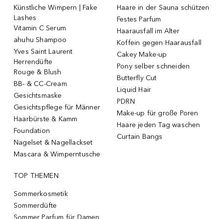
Künstliche Wimpern | Fake
Haare in der Sauna schützen
Lashes
Festes Parfum
Vitamin C Serum
Haarausfall im Alter
ahuhu Shampoo
Koffein gegen Haarausfall
Yves Saint Laurent
Cakey Make-up
Herrendüfte
Pony selber schneiden
Rouge & Blush
Butterfly Cut
BB- & CC-Cream
Liquid Hair
Gesichtsmaske
PDRN
Gesichtspflege für Männer
Make-up für große Poren
Haarbürste & Kamm
Haare jeden Tag waschen
Foundation
Curtain Bangs
Nagelset & Nagellackset
Mascara & Wimperntusche
TOP THEMEN
Sommerkosmetik
Sommerdüfte
Sommer Parfum für Damen