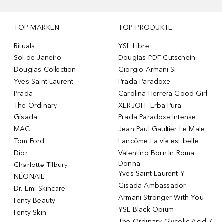
TOP-MARKEN
TOP PRODUKTE
Rituals
YSL Libre
Sol de Janeiro
Douglas PDF Gutschein
Douglas Collection
Giorgio Armani Si
Yves Saint Laurent
Prada Paradoxe
Prada
Carolina Herrera Good Girl
The Ordinary
XERJOFF Erba Pura
Gisada
Prada Paradoxe Intense
MAC
Jean Paul Gaultier Le Male
Tom Ford
Lancôme La vie est belle
Dior
Valentino Born In Roma
Donna
Charlotte Tilbury
Yves Saint Laurent Y
NÉONAIL
Gisada Ambassador
Dr. Emi Skincare
Armani Stronger With You
Fenty Beauty
YSL Black Opium
Fenty Skin
The Ordinary Glycolic Acid 7