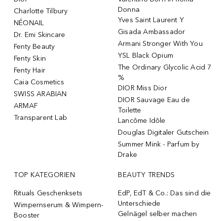
Donna
Charlotte Tilbury
Yves Saint Laurent Y
NÉONAIL
Gisada Ambassador
Dr. Emi Skincare
Armani Stronger With You
Fenty Beauty
YSL Black Opium
Fenty Skin
The Ordinary Glycolic Acid 7
Fenty Hair
%
Caia Cosmetics
DIOR Miss Dior
SWISS ARABIAN
DIOR Sauvage Eau de
ARMAF
Toilette
Transparent Lab
Lancôme Idôle
Douglas Digitaler Gutschein
Summer Mink - Parfum by
Drake
TOP KATEGORIEN
BEAUTY TRENDS
Rituals Geschenksets
EdP, EdT & Co.: Das sind die
Unterschiede
Wimpernserum & Wimpern-
Gelnägel selber machen
Booster