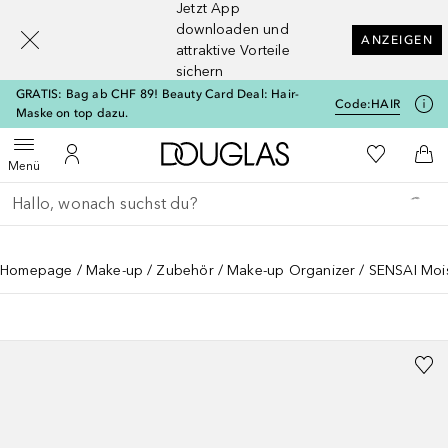
Jetzt App
[navigation.slideout.screenreader]
downloaden und
ANZEIGEN
attraktive Vorteile
sichern
GRATIS: Bag ab CHF 89! Beauty Card Deal: Hair-
Code:
HAIR
Maske on top dazu.
Zur Douglas Startseite
Zu Meiner 
Menü öffnen
Zu Meinem Kundenkonto
Zum
Menü
Gehe zurück
Suche ausführen
Homepage
Make-up
Zubehör
Make-up Organizer
SENSAI Mois