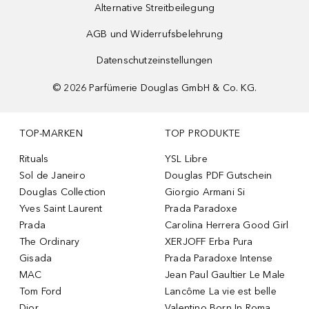
Alternative Streitbeilegung
AGB und Widerrufsbelehrung
Datenschutzeinstellungen
©
2026
Parfümerie Douglas GmbH & Co. KG.
TOP-MARKEN
TOP PRODUKTE
Rituals
YSL Libre
Sol de Janeiro
Douglas PDF Gutschein
Douglas Collection
Giorgio Armani Si
Yves Saint Laurent
Prada Paradoxe
Prada
Carolina Herrera Good Girl
The Ordinary
XERJOFF Erba Pura
Gisada
Prada Paradoxe Intense
MAC
Jean Paul Gaultier Le Male
Tom Ford
Lancôme La vie est belle
Dior
Valentino Born In Roma