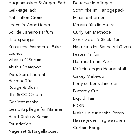
Augenmasken & Augen Pads
Dauerwelle pflegen
Gel-Nagellack
Schminke im Handgepäck
Anti-Falten Creme
Milien entfernen
Leave-in Conditioner
Keratin für die Haare
Sol de Janeiro Parfum
Curly Girl Methode
Haarspangen
Sleek Zopf & Sleek Bun
Künstliche Wimpern | Fake
Haare in der Sauna schützen
Lashes
Festes Parfum
Vitamin C Serum
Haarausfall im Alter
ahuhu Shampoo
Koffein gegen Haarausfall
Yves Saint Laurent
Cakey Make-up
Herrendüfte
Pony selber schneiden
Rouge & Blush
Butterfly Cut
BB- & CC-Cream
Liquid Hair
Gesichtsmaske
PDRN
Gesichtspflege für Männer
Make-up für große Poren
Haarbürste & Kamm
Haare jeden Tag waschen
Foundation
Curtain Bangs
Nagelset & Nagellackset