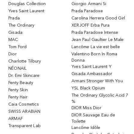
Douglas Collection
Giorgio Armani Si
Yves Saint Laurent
Prada Paradoxe
Prada
Carolina Herrera Good Girl
The Ordinary
XERJOFF Erba Pura
Gisada
Prada Paradoxe Intense
MAC
Jean Paul Gaultier Le Male
Tom Ford
Lancôme La vie est belle
Dior
Valentino Born In Roma
Donna
Charlotte Tilbury
Yves Saint Laurent Y
NÉONAIL
Gisada Ambassador
Dr. Emi Skincare
Armani Stronger With You
Fenty Beauty
YSL Black Opium
Fenty Skin
The Ordinary Glycolic Acid 7
Fenty Hair
%
Caia Cosmetics
DIOR Miss Dior
SWISS ARABIAN
DIOR Sauvage Eau de
ARMAF
Toilette
Transparent Lab
Lancôme Idôle