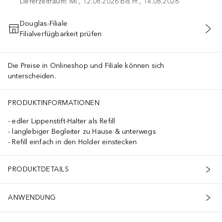
Lieferzeitraum: Mi., 12.08.2026 bis Fr., 14.08.2026
Douglas-Filiale
Filialverfügbarkeit prüfen
IN DEN WARENKORB
Die Preise in Onlineshop und Filiale können sich
unterscheiden.
PRODUKTINFORMATIONEN
edler Lippenstift-Halter als Refill
langlebiger Begleiter zu Hause & unterwegs
Refill einfach in den Holder einstecken
PRODUKTDETAILS
ANWENDUNG