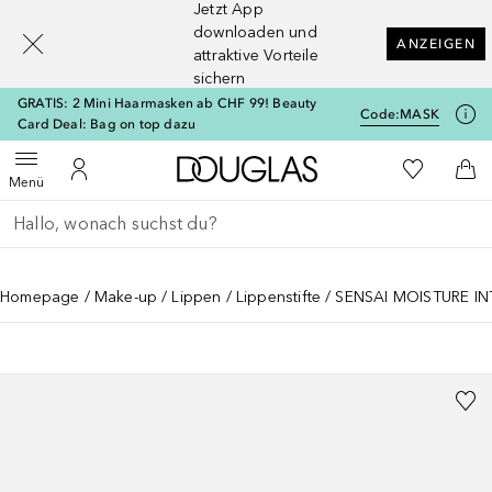
Jetzt App
[navigation.slideout.screenreader]
downloaden und
ANZEIGEN
attraktive Vorteile
sichern
GRATIS: 2 Mini Haarmasken ab CHF 99! Beauty
Code:
MASK
Card Deal: Bag on top dazu
Zur Douglas Startseite
Zu Meiner 
Menü öffnen
Zu Meinem Kundenkonto
Zum
Menü
Gehe zurück
Suche ausführen
Homepage
Make-up
Lippen
Lippenstifte
SENSAI MOISTURE INT