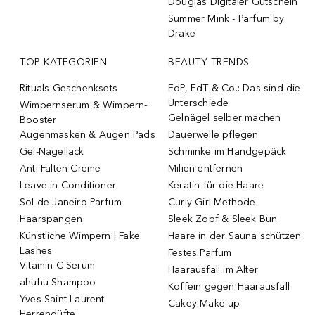
Douglas Digitaler Gutschein
Summer Mink - Parfum by
Drake
TOP KATEGORIEN
BEAUTY TRENDS
Rituals Geschenksets
EdP, EdT & Co.: Das sind die
Unterschiede
Wimpernserum & Wimpern-
Gelnägel selber machen
Booster
Augenmasken & Augen Pads
Dauerwelle pflegen
Gel-Nagellack
Schminke im Handgepäck
Anti-Falten Creme
Milien entfernen
Leave-in Conditioner
Keratin für die Haare
Sol de Janeiro Parfum
Curly Girl Methode
Haarspangen
Sleek Zopf & Sleek Bun
Künstliche Wimpern | Fake
Haare in der Sauna schützen
Lashes
Festes Parfum
Vitamin C Serum
Haarausfall im Alter
ahuhu Shampoo
Koffein gegen Haarausfall
Yves Saint Laurent
Cakey Make-up
Herrendüfte