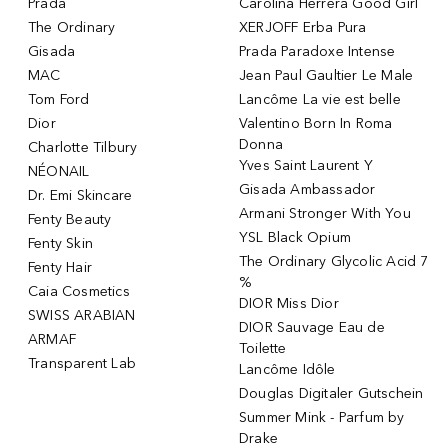
Prada
Carolina Herrera Good Girl
The Ordinary
XERJOFF Erba Pura
Gisada
Prada Paradoxe Intense
MAC
Jean Paul Gaultier Le Male
Tom Ford
Lancôme La vie est belle
Dior
Valentino Born In Roma
Donna
Charlotte Tilbury
Yves Saint Laurent Y
NÉONAIL
Gisada Ambassador
Dr. Emi Skincare
Armani Stronger With You
Fenty Beauty
YSL Black Opium
Fenty Skin
The Ordinary Glycolic Acid 7
Fenty Hair
%
Caia Cosmetics
DIOR Miss Dior
SWISS ARABIAN
DIOR Sauvage Eau de
ARMAF
Toilette
Transparent Lab
Lancôme Idôle
Douglas Digitaler Gutschein
Summer Mink - Parfum by
Drake