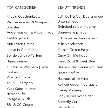
TOP KATEGORIEN
BEAUTY TRENDS
Rituals Geschenksets
EdP, EdT & Co.: Das sind die
Unterschiede
Wimpernserum & Wimpern-
Gelnägel selber machen
Booster
Augenmasken & Augen Pads
Dauerwelle pflegen
Gel-Nagellack
Schminke im Handgepäck
Anti-Falten Creme
Milien entfernen
Leave-in Conditioner
Keratin für die Haare
Sol de Janeiro Parfum
Curly Girl Methode
Haarspangen
Sleek Zopf & Sleek Bun
Künstliche Wimpern | Fake
Haare in der Sauna schützen
Lashes
Festes Parfum
Vitamin C Serum
Haarausfall im Alter
ahuhu Shampoo
Koffein gegen Haarausfall
Yves Saint Laurent
Cakey Make-up
Herrendüfte
Pony selber schneiden
Rouge & Blush
Butterfly Cut
BB- & CC-Cream
Liquid Hair