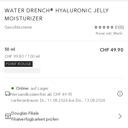
WATER DRENCH® HYALURONIC JELLY
MOISTURIZER
Gesichtscreme
0
(
0
)
Preise inkl. MwSt.
50 ml
CHF 49.90
CHF 99.80
 / 
100
ml
POINT ROUGE
Online
:
auf Lager
Versandkostenfrei ab
CHF 49.95
Lieferzeitraum: Di., 11.08.2026 bis Do., 13.08.2026
Douglas-Filiale
Filialverfügbarkeit prüfen
IN DEN WARENKORB