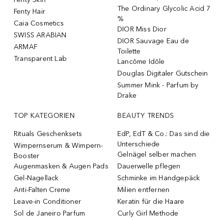
The Ordinary Glycolic Acid 7
Fenty Hair
%
Caia Cosmetics
DIOR Miss Dior
SWISS ARABIAN
DIOR Sauvage Eau de
ARMAF
Toilette
Transparent Lab
Lancôme Idôle
Douglas Digitaler Gutschein
Summer Mink - Parfum by
Drake
TOP KATEGORIEN
BEAUTY TRENDS
Rituals Geschenksets
EdP, EdT & Co.: Das sind die
Unterschiede
Wimpernserum & Wimpern-
Gelnägel selber machen
Booster
Augenmasken & Augen Pads
Dauerwelle pflegen
Gel-Nagellack
Schminke im Handgepäck
Anti-Falten Creme
Milien entfernen
Leave-in Conditioner
Keratin für die Haare
Sol de Janeiro Parfum
Curly Girl Methode