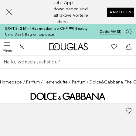
Jetzt App
[navigation.slideout.screenreader]
downloaden und
ANZEIGEN
attraktive Vorteile
sichern
GRATIS: 2 Mini Haarmasken ab CHF 99! Beauty
Code:
MASK
Card Deal: Bag on top dazu
Zur Douglas Startseite
Zu Meiner 
Menü öffnen
Zu Meinem Kundenkonto
Zum
Menü
Gehe zurück
Suche ausführen
Homepage
Parfum
Herrendüfte
Parfum
Dolce&Gabbana The O