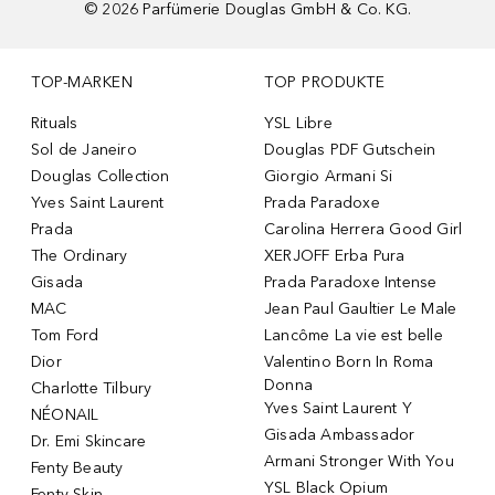
©
2026
Parfümerie Douglas GmbH & Co. KG.
TOP-MARKEN
TOP PRODUKTE
Rituals
YSL Libre
Sol de Janeiro
Douglas PDF Gutschein
Douglas Collection
Giorgio Armani Si
Yves Saint Laurent
Prada Paradoxe
Prada
Carolina Herrera Good Girl
The Ordinary
XERJOFF Erba Pura
Gisada
Prada Paradoxe Intense
MAC
Jean Paul Gaultier Le Male
Tom Ford
Lancôme La vie est belle
Dior
Valentino Born In Roma
Donna
Charlotte Tilbury
Yves Saint Laurent Y
NÉONAIL
Gisada Ambassador
Dr. Emi Skincare
Armani Stronger With You
Fenty Beauty
YSL Black Opium
Fenty Skin