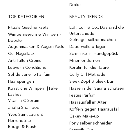
Drake
TOP KATEGORIEN
BEAUTY TRENDS
Rituals Geschenksets
EdP, EdT & Co.: Das sind die
Unterschiede
Wimpernserum & Wimpern-
Gelnägel selber machen
Booster
Augenmasken & Augen Pads
Dauerwelle pflegen
Gel-Nagellack
Schminke im Handgepäck
Anti-Falten Creme
Milien entfernen
Leave-in Conditioner
Keratin für die Haare
Sol de Janeiro Parfum
Curly Girl Methode
Haarspangen
Sleek Zopf & Sleek Bun
Künstliche Wimpern | Fake
Haare in der Sauna schützen
Lashes
Festes Parfum
Vitamin C Serum
Haarausfall im Alter
ahuhu Shampoo
Koffein gegen Haarausfall
Yves Saint Laurent
Cakey Make-up
Herrendüfte
Pony selber schneiden
Rouge & Blush