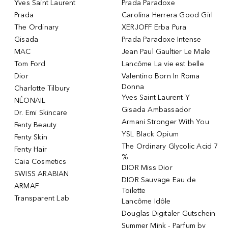
Yves Saint Laurent
Prada Paradoxe
Prada
Carolina Herrera Good Girl
The Ordinary
XERJOFF Erba Pura
Gisada
Prada Paradoxe Intense
MAC
Jean Paul Gaultier Le Male
Tom Ford
Lancôme La vie est belle
Dior
Valentino Born In Roma
Donna
Charlotte Tilbury
Yves Saint Laurent Y
NÉONAIL
Gisada Ambassador
Dr. Emi Skincare
Armani Stronger With You
Fenty Beauty
YSL Black Opium
Fenty Skin
The Ordinary Glycolic Acid 7
Fenty Hair
%
Caia Cosmetics
DIOR Miss Dior
SWISS ARABIAN
DIOR Sauvage Eau de
ARMAF
Toilette
Transparent Lab
Lancôme Idôle
Douglas Digitaler Gutschein
Summer Mink - Parfum by