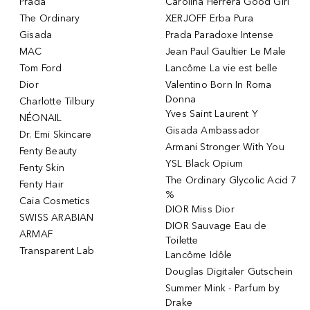
Prada
Carolina Herrera Good Girl
The Ordinary
XERJOFF Erba Pura
Gisada
Prada Paradoxe Intense
MAC
Jean Paul Gaultier Le Male
Tom Ford
Lancôme La vie est belle
Dior
Valentino Born In Roma
Donna
Charlotte Tilbury
Yves Saint Laurent Y
NÉONAIL
Gisada Ambassador
Dr. Emi Skincare
Armani Stronger With You
Fenty Beauty
YSL Black Opium
Fenty Skin
The Ordinary Glycolic Acid 7
Fenty Hair
%
Caia Cosmetics
DIOR Miss Dior
SWISS ARABIAN
DIOR Sauvage Eau de
ARMAF
Toilette
Transparent Lab
Lancôme Idôle
Douglas Digitaler Gutschein
Summer Mink - Parfum by
Drake