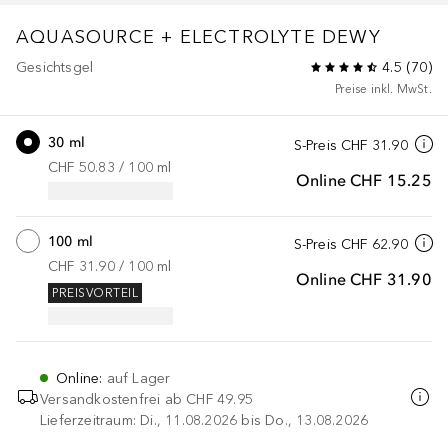
AQUASOURCE
+ ELECTROLYTE DEWY
Gesichtsgel
4.5
(
70
)
Preise inkl. MwSt.
30 ml
S-Preis
CHF 31.90
CHF 50.83
 / 
100
ml
Online
CHF 15.25
100 ml
S-Preis
CHF 62.90
CHF 31.90
 / 
100
ml
Online
CHF 31.90
PREISVORTEIL
Online
:
auf Lager
Versandkostenfrei ab
CHF 49.95
Lieferzeitraum: Di., 11.08.2026 bis Do., 13.08.2026