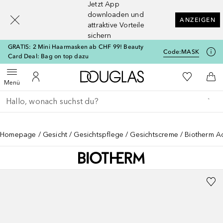
Jetzt App
[navigation.slideout.screenreader]
downloaden und
ANZEIGEN
attraktive Vorteile
sichern
GRATIS: 2 Mini Haarmasken ab CHF 99! Beauty
Code:
MASK
Card Deal: Bag on top dazu
Zur Douglas Startseite
Zu Meiner 
Menü öffnen
Zu Meinem Kundenkonto
Zum
Menü
Gehe zurück
Suche ausführen
Homepage
Gesicht
Gesichtspflege
Gesichtscreme
Biotherm A