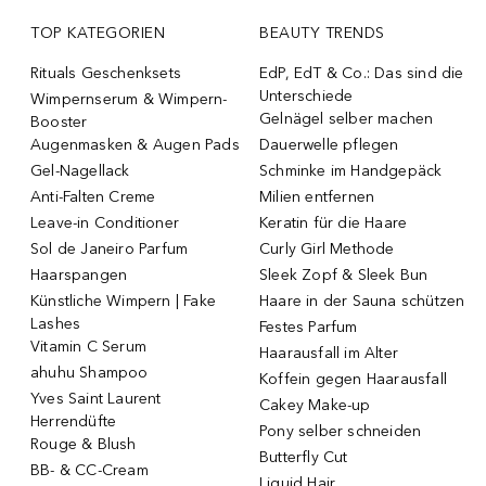
TOP KATEGORIEN
BEAUTY TRENDS
Rituals Geschenksets
EdP, EdT & Co.: Das sind die
Unterschiede
Wimpernserum & Wimpern-
Gelnägel selber machen
Booster
Augenmasken & Augen Pads
Dauerwelle pflegen
Gel-Nagellack
Schminke im Handgepäck
Anti-Falten Creme
Milien entfernen
Leave-in Conditioner
Keratin für die Haare
Sol de Janeiro Parfum
Curly Girl Methode
Haarspangen
Sleek Zopf & Sleek Bun
Künstliche Wimpern | Fake
Haare in der Sauna schützen
Lashes
Festes Parfum
Vitamin C Serum
Haarausfall im Alter
ahuhu Shampoo
Koffein gegen Haarausfall
Yves Saint Laurent
Cakey Make-up
Herrendüfte
Pony selber schneiden
Rouge & Blush
Butterfly Cut
BB- & CC-Cream
Liquid Hair