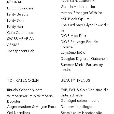
Yves Saint Laurent Y
NÉONAIL
Gisada Ambassador
Dr. Emi Skincare
Armani Stronger With You
Fenty Beauty
YSL Black Opium
Fenty Skin
The Ordinary Glycolic Acid 7
Fenty Hair
%
Caia Cosmetics
DIOR Miss Dior
SWISS ARABIAN
DIOR Sauvage Eau de
ARMAF
Toilette
Transparent Lab
Lancôme Idôle
Douglas Digitaler Gutschein
Summer Mink - Parfum by
Drake
TOP KATEGORIEN
BEAUTY TRENDS
Rituals Geschenksets
EdP, EdT & Co.: Das sind die
Unterschiede
Wimpernserum & Wimpern-
Gelnägel selber machen
Booster
Augenmasken & Augen Pads
Dauerwelle pflegen
Gel-Nagellack
Schminke im Handgepäck