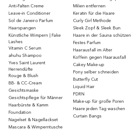
Anti-Falten Creme
Milien entfernen
Leave-in Conditioner
Keratin für die Haare
Sol de Janeiro Parfum
Curly Girl Methode
Haarspangen
Sleek Zopf & Sleek Bun
Künstliche Wimpern | Fake
Haare in der Sauna schützen
Lashes
Festes Parfum
Vitamin C Serum
Haarausfall im Alter
ahuhu Shampoo
Koffein gegen Haarausfall
Yves Saint Laurent
Cakey Make-up
Herrendüfte
Pony selber schneiden
Rouge & Blush
Butterfly Cut
BB- & CC-Cream
Liquid Hair
Gesichtsmaske
PDRN
Gesichtspflege für Männer
Make-up für große Poren
Haarbürste & Kamm
Haare jeden Tag waschen
Foundation
Curtain Bangs
Nagelset & Nagellackset
Mascara & Wimperntusche