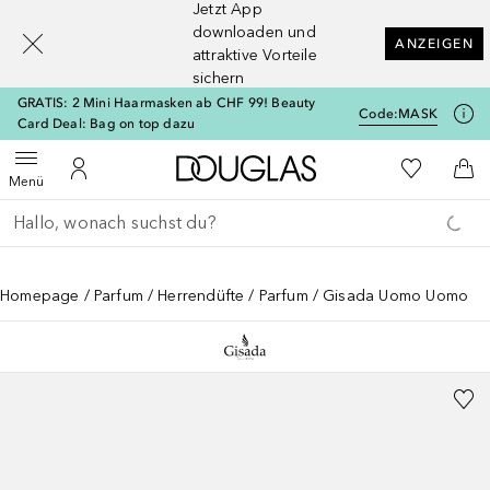
Jetzt App
[navigation.slideout.screenreader]
downloaden und
ANZEIGEN
attraktive Vorteile
sichern
GRATIS: 2 Mini Haarmasken ab CHF 99! Beauty
Code:
MASK
Card Deal: Bag on top dazu
Zur Douglas Startseite
Zu Meiner 
Menü öffnen
Zu Meinem Kundenkonto
Zum
Menü
Gehe zurück
Suche ausführen
Homepage
Parfum
Herrendüfte
Parfum
Gisada Uomo Uomo