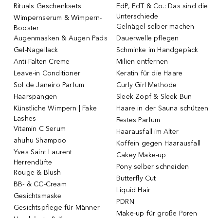
Rituals Geschenksets
EdP, EdT & Co.: Das sind die
Unterschiede
Wimpernserum & Wimpern-
Gelnägel selber machen
Booster
Augenmasken & Augen Pads
Dauerwelle pflegen
Gel-Nagellack
Schminke im Handgepäck
Anti-Falten Creme
Milien entfernen
Leave-in Conditioner
Keratin für die Haare
Sol de Janeiro Parfum
Curly Girl Methode
Haarspangen
Sleek Zopf & Sleek Bun
Künstliche Wimpern | Fake
Haare in der Sauna schützen
Lashes
Festes Parfum
Vitamin C Serum
Haarausfall im Alter
ahuhu Shampoo
Koffein gegen Haarausfall
Yves Saint Laurent
Cakey Make-up
Herrendüfte
Pony selber schneiden
Rouge & Blush
Butterfly Cut
BB- & CC-Cream
Liquid Hair
Gesichtsmaske
PDRN
Gesichtspflege für Männer
Make-up für große Poren