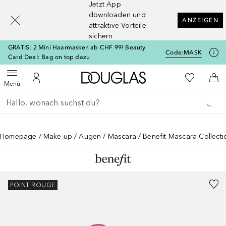
Jetzt App
[navigation.slideout.screenreader]
downloaden und
ANZEIGEN
attraktive Vorteile
sichern
GRATIS: 2 Mini Haarmasken ab CHF 99! Beauty
Code:
MASK
Card Deal: Bag on top dazu
Zur Douglas Startseite
Zu Meiner 
Menü öffnen
Zu Meinem Kundenkonto
Zum
Menü
Gehe zurück
Suche ausführen
Homepage
Make-up
Augen
Mascara
Benefit Mascara Collec
POINT ROUGE