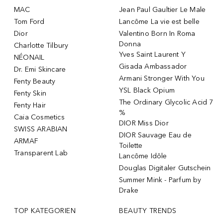
MAC
Jean Paul Gaultier Le Male
Tom Ford
Lancôme La vie est belle
Dior
Valentino Born In Roma
Donna
Charlotte Tilbury
Yves Saint Laurent Y
NÉONAIL
Gisada Ambassador
Dr. Emi Skincare
Armani Stronger With You
Fenty Beauty
YSL Black Opium
Fenty Skin
The Ordinary Glycolic Acid 7
Fenty Hair
%
Caia Cosmetics
DIOR Miss Dior
SWISS ARABIAN
DIOR Sauvage Eau de
ARMAF
Toilette
Transparent Lab
Lancôme Idôle
Douglas Digitaler Gutschein
Summer Mink - Parfum by
Drake
TOP KATEGORIEN
BEAUTY TRENDS