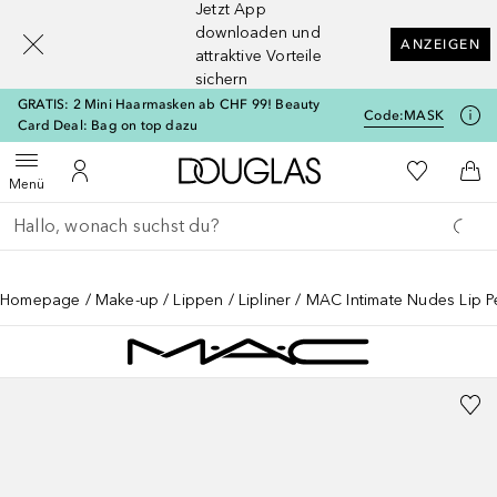
Jetzt App
[navigation.slideout.screenreader]
downloaden und
ANZEIGEN
attraktive Vorteile
sichern
GRATIS: 2 Mini Haarmasken ab CHF 99! Beauty
Code:
MASK
Card Deal: Bag on top dazu
Zur Douglas Startseite
Zu Meiner 
Menü öffnen
Zu Meinem Kundenkonto
Zum
Menü
Gehe zurück
Suche ausführen
Homepage
Make-up
Lippen
Lipliner
MAC Intimate Nudes Lip Pe