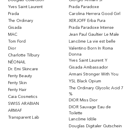
Yves Saint Laurent
Prada Paradoxe
Prada
Carolina Herrera Good Girl
The Ordinary
XERJOFF Erba Pura
Gisada
Prada Paradoxe Intense
MAC
Jean Paul Gaultier Le Male
Tom Ford
Lancôme La vie est belle
Dior
Valentino Born In Roma
Donna
Charlotte Tilbury
Yves Saint Laurent Y
NÉONAIL
Gisada Ambassador
Dr. Emi Skincare
Armani Stronger With You
Fenty Beauty
YSL Black Opium
Fenty Skin
The Ordinary Glycolic Acid 7
Fenty Hair
%
Caia Cosmetics
DIOR Miss Dior
SWISS ARABIAN
DIOR Sauvage Eau de
ARMAF
Toilette
Transparent Lab
Lancôme Idôle
Douglas Digitaler Gutschein