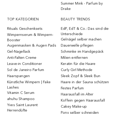
Summer Mink - Parfum by
Drake
TOP KATEGORIEN
BEAUTY TRENDS
Rituals Geschenksets
EdP, EdT & Co.: Das sind die
Unterschiede
Wimpernserum & Wimpern-
Gelnägel selber machen
Booster
Augenmasken & Augen Pads
Dauerwelle pflegen
Gel-Nagellack
Schminke im Handgepäck
Anti-Falten Creme
Milien entfernen
Leave-in Conditioner
Keratin für die Haare
Sol de Janeiro Parfum
Curly Girl Methode
Haarspangen
Sleek Zopf & Sleek Bun
Künstliche Wimpern | Fake
Haare in der Sauna schützen
Lashes
Festes Parfum
Vitamin C Serum
Haarausfall im Alter
ahuhu Shampoo
Koffein gegen Haarausfall
Yves Saint Laurent
Cakey Make-up
Herrendüfte
Pony selber schneiden