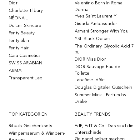
Dior
Valentino Born In Roma
Donna
Charlotte Tilbury
Yves Saint Laurent Y
NÉONAIL
Gisada Ambassador
Dr. Emi Skincare
Armani Stronger With You
Fenty Beauty
YSL Black Opium
Fenty Skin
The Ordinary Glycolic Acid 7
Fenty Hair
%
Caia Cosmetics
DIOR Miss Dior
SWISS ARABIAN
DIOR Sauvage Eau de
ARMAF
Toilette
Transparent Lab
Lancôme Idôle
Douglas Digitaler Gutschein
Summer Mink - Parfum by
Drake
TOP KATEGORIEN
BEAUTY TRENDS
Rituals Geschenksets
EdP, EdT & Co.: Das sind die
Unterschiede
Wimpernserum & Wimpern-
Gelnägel selber machen
Booster