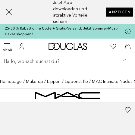
Jetzt App
[navigation.slideout.screenreader]
downloaden und
ANZEIGEN
attraktive Vorteile
sichern
25-30 % Rabatt ohne Code + Gratis-Versand. Jetzt Sommer-Must-
Haves shoppen!
Zur Douglas Startseite
Zu Meiner 
Menü öffnen
Zu Meinem Kundenkonto
Zum
Menü
Gehe zurück
Suche ausführen
Homepage
Make-up
Lippen
Lippenstifte
MAC Intimate Nudes 