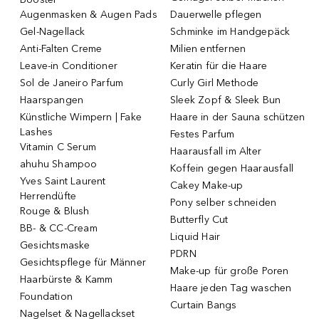
Augenmasken & Augen Pads
Dauerwelle pflegen
Gel-Nagellack
Schminke im Handgepäck
Anti-Falten Creme
Milien entfernen
Leave-in Conditioner
Keratin für die Haare
Sol de Janeiro Parfum
Curly Girl Methode
Haarspangen
Sleek Zopf & Sleek Bun
Künstliche Wimpern | Fake
Haare in der Sauna schützen
Lashes
Festes Parfum
Vitamin C Serum
Haarausfall im Alter
ahuhu Shampoo
Koffein gegen Haarausfall
Yves Saint Laurent
Cakey Make-up
Herrendüfte
Pony selber schneiden
Rouge & Blush
Butterfly Cut
BB- & CC-Cream
Liquid Hair
Gesichtsmaske
PDRN
Gesichtspflege für Männer
Make-up für große Poren
Haarbürste & Kamm
Haare jeden Tag waschen
Foundation
Curtain Bangs
Nagelset & Nagellackset