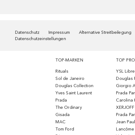
Datenschutz
Impressum
Alternative Streitbeilegung
Datenschutzeinstellungen
TOP-MARKEN
TOP PR
Rituals
YSL Libre
Sol de Janeiro
Douglas 
Douglas Collection
Giorgio A
Yves Saint Laurent
Prada Pa
Prada
Carolina 
The Ordinary
XERJOFF 
Gisada
Prada Pa
MAC
Jean Paul
Tom Ford
Lancôme L