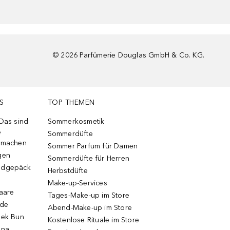
©
2026
Parfümerie Douglas GmbH & Co. KG.
S
TOP THEMEN
 Das sind
Sommerkosmetik
e
Sommerdüfte
r machen
Sommer Parfum für Damen
gen
Sommerdüfte für Herren
ndgepäck
Herbstdüfte
Make-up-Services
Haare
Tages-Make-up im Store
ode
Abend-Make-up im Store
eek Bun
Kostenlose Rituale im Store
una