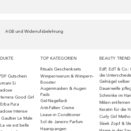
AGB und Widerrufsbelehrung
ODUKTE
TOP KATEGORIEN
BEAUTY TREND
Rituals Geschenksets
EdP, EdT & Co.:
die Unterschied
PDF Gutschein
Wimpernserum & Wimpern-
Gelnägel selbe
Booster
rmani Si
Augenmasken & Augen
Dauerwelle pfle
radoxe
Pads
Schminke im Ha
Herrera Good Girl
Gel-Nagellack
Milien entfernen
Erba Pura
Anti-Falten Creme
Keratin für die 
radoxe Intense
Leave-in Conditioner
Curly Girl Meth
 Gaultier Le Male
Sol de Janeiro Parfum
Sleek Zopf & Sl
a vie est belle
Haarspangen
Haare in der Sa