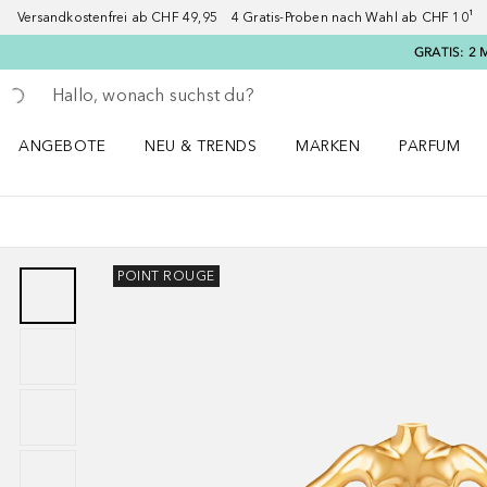
Versandkostenfrei ab CHF 49,95 4 Gratis-Proben nach Wahl ab CHF 10¹ 2
GRATIS: 2 
Gehe zurück
Suche ausführen
ANGEBOTE
NEU & TRENDS
MARKEN
PARFUM
ANGEBOTE Menü öffnen
NEU & TRENDS Menü öffnen
MARKEN Menü öffnen
Parfum Men
POINT ROUGE