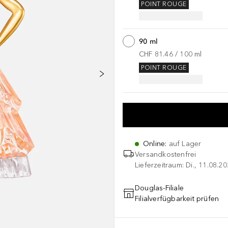
POINT ROUGE
90 ml
CHF 81.46
 / 
100
ml
POINT ROUGE
Online
:
auf Lager
Versandkostenfrei
Lieferzeitraum: Di., 11.08.2
Douglas-Filiale
Filialverfügbarkeit prüfen