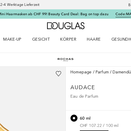
–4 Werktage Lieferzeit
B
Mini Haarmasken ab CHF 99! Beauty Card Deal: Bag on top dazu
Code:
M
Zur Douglas Startseite
MAKE-UP
GESICHT
KÖRPER
HAARE
GESUNDH
ü öffnen
Make-up Menü öffnen
Gesicht Menü öffnen
Körper Menü öffnen
Haare Menü öffnen
Gesundhei
Homepage
Parfum
Damendü
AUDACE
Eau de Parfum
60 ml
CHF 107.22
 / 
100
ml