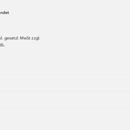
endet
kl. gesetzl. MwSt zzgl.
en.