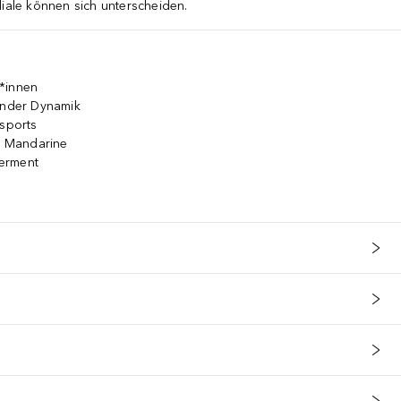
liale können sich unterscheiden.
*innen
ßender Dynamik
rsports
 & Mandarine
erment