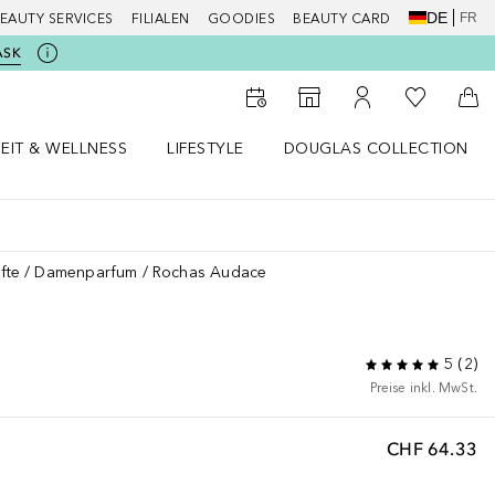
DE
FR
EAUTY SERVICES
FILIALEN
GOODIES
BEAUTY CARD
ASK
Zu Meiner 
Zum Storefinder
Zu Meinem Kunde
Zum
EIT & WELLNESS
LIFESTYLE
DOUGLAS COLLECTION
t & Wellness Menü öffnen
LIFESTYLE Menü öffnen
Douglas Collection Menü öf
fte
Damenparfum
Rochas Audace
5
(
2
)
Preise inkl. MwSt.
CHF 64.33