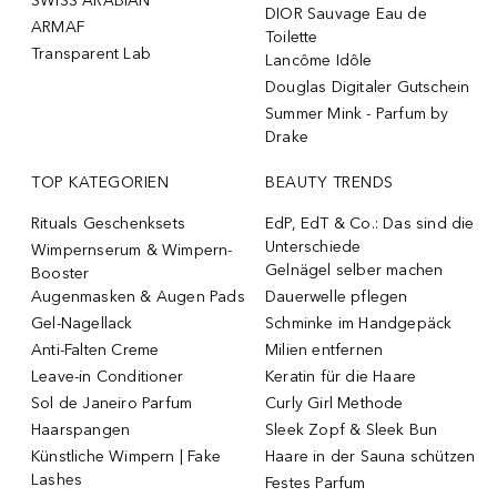
SWISS ARABIAN
DIOR Sauvage Eau de
ARMAF
Toilette
Transparent Lab
Lancôme Idôle
Douglas Digitaler Gutschein
Summer Mink - Parfum by
Drake
TOP KATEGORIEN
BEAUTY TRENDS
Rituals Geschenksets
EdP, EdT & Co.: Das sind die
Unterschiede
Wimpernserum & Wimpern-
Gelnägel selber machen
Booster
Augenmasken & Augen Pads
Dauerwelle pflegen
Gel-Nagellack
Schminke im Handgepäck
Anti-Falten Creme
Milien entfernen
Leave-in Conditioner
Keratin für die Haare
Sol de Janeiro Parfum
Curly Girl Methode
Haarspangen
Sleek Zopf & Sleek Bun
Künstliche Wimpern | Fake
Haare in der Sauna schützen
Lashes
Festes Parfum