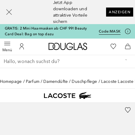
Jetzt App
[navigation.slideout.screenreader]
downloaden und
ANZEIGEN
attraktive Vorteile
sichern
GRATIS: 2 Mini Haarmasken ab CHF 99! Beauty
Code:
MASK
Card Deal: Bag on top dazu
Zur Douglas Startseite
Zu Meiner 
Menü öffnen
Zu Meinem Kundenkonto
Zum
Menü
Gehe zurück
Suche ausführen
Homepage
Parfum
Damendüfte
Duschpflege
Lacoste Lacoste