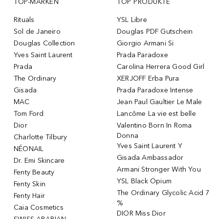
TOP-MARKEN
TOP PRODUKTE
Rituals
YSL Libre
Sol de Janeiro
Douglas PDF Gutschein
Douglas Collection
Giorgio Armani Si
Yves Saint Laurent
Prada Paradoxe
Prada
Carolina Herrera Good Girl
The Ordinary
XERJOFF Erba Pura
Gisada
Prada Paradoxe Intense
MAC
Jean Paul Gaultier Le Male
Tom Ford
Lancôme La vie est belle
Dior
Valentino Born In Roma
Donna
Charlotte Tilbury
Yves Saint Laurent Y
NÉONAIL
Gisada Ambassador
Dr. Emi Skincare
Armani Stronger With You
Fenty Beauty
YSL Black Opium
Fenty Skin
The Ordinary Glycolic Acid 7
Fenty Hair
%
Caia Cosmetics
DIOR Miss Dior