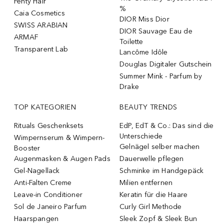
Fenty Hair
%
Caia Cosmetics
DIOR Miss Dior
SWISS ARABIAN
DIOR Sauvage Eau de
ARMAF
Toilette
Transparent Lab
Lancôme Idôle
Douglas Digitaler Gutschein
Summer Mink - Parfum by
Drake
TOP KATEGORIEN
BEAUTY TRENDS
Rituals Geschenksets
EdP, EdT & Co.: Das sind die
Unterschiede
Wimpernserum & Wimpern-
Gelnägel selber machen
Booster
Augenmasken & Augen Pads
Dauerwelle pflegen
Gel-Nagellack
Schminke im Handgepäck
Anti-Falten Creme
Milien entfernen
Leave-in Conditioner
Keratin für die Haare
Sol de Janeiro Parfum
Curly Girl Methode
Haarspangen
Sleek Zopf & Sleek Bun