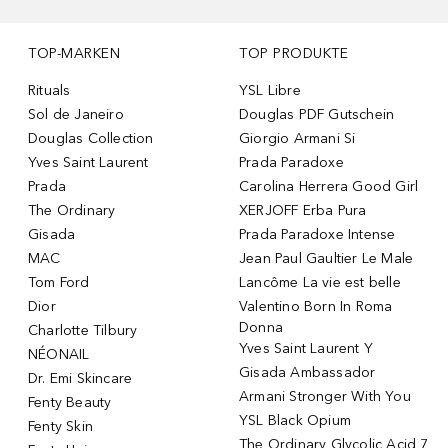
TOP-MARKEN
TOP PRODUKTE
Rituals
YSL Libre
Sol de Janeiro
Douglas PDF Gutschein
Douglas Collection
Giorgio Armani Si
Yves Saint Laurent
Prada Paradoxe
Prada
Carolina Herrera Good Girl
The Ordinary
XERJOFF Erba Pura
Gisada
Prada Paradoxe Intense
MAC
Jean Paul Gaultier Le Male
Tom Ford
Lancôme La vie est belle
Dior
Valentino Born In Roma
Donna
Charlotte Tilbury
Yves Saint Laurent Y
NÉONAIL
Gisada Ambassador
Dr. Emi Skincare
Armani Stronger With You
Fenty Beauty
YSL Black Opium
Fenty Skin
The Ordinary Glycolic Acid 7