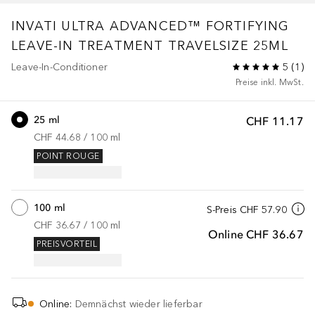
INVATI ULTRA ADVANCED™
FORTIFYING
LEAVE-IN TREATMENT TRAVELSIZE 25ML
Leave-In-Conditioner
5
(
1
)
Preise inkl. MwSt.
25 ml
CHF 11.17
CHF 44.68
 / 
100
ml
POINT ROUGE
100 ml
S-Preis
CHF 57.90
CHF 36.67
 / 
100
ml
Online
CHF 36.67
PREISVORTEIL
Online
:
Demnächst wieder lieferbar