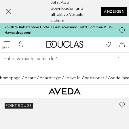
Jetzt App
[navigation.slideout.screenreader]
downloaden und
ANZEIGEN
attraktive Vorteile
sichern
25-30 % Rabatt ohne Code + Gratis-Versand. Jetzt Sommer-Must-
Haves shoppen!
Zur Douglas Startseite
Zu Meiner 
Menü öffnen
Zu Meinem Kundenkonto
Zum
Menü
Gehe zurück
Suche ausführen
Homepage
Haare
Haarpflege
Leave-In-Conditioner
Aveda inva
POINT ROUGE