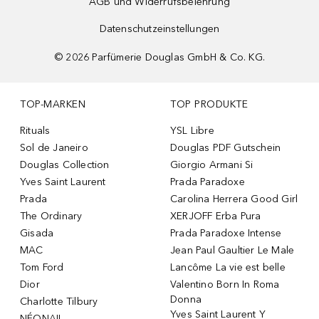
AGB und Widerrufsbelehrung
Datenschutzeinstellungen
©
2026
Parfümerie Douglas GmbH & Co. KG.
TOP-MARKEN
TOP PRODUKTE
Rituals
YSL Libre
Sol de Janeiro
Douglas PDF Gutschein
Douglas Collection
Giorgio Armani Si
Yves Saint Laurent
Prada Paradoxe
Prada
Carolina Herrera Good Girl
The Ordinary
XERJOFF Erba Pura
Gisada
Prada Paradoxe Intense
MAC
Jean Paul Gaultier Le Male
Tom Ford
Lancôme La vie est belle
Dior
Valentino Born In Roma
Donna
Charlotte Tilbury
Yves Saint Laurent Y
NÉONAIL