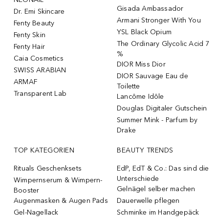
Gisada Ambassador
Dr. Emi Skincare
Armani Stronger With You
Fenty Beauty
YSL Black Opium
Fenty Skin
The Ordinary Glycolic Acid 7
Fenty Hair
%
Caia Cosmetics
DIOR Miss Dior
SWISS ARABIAN
DIOR Sauvage Eau de
ARMAF
Toilette
Transparent Lab
Lancôme Idôle
Douglas Digitaler Gutschein
Summer Mink - Parfum by
Drake
TOP KATEGORIEN
BEAUTY TRENDS
Rituals Geschenksets
EdP, EdT & Co.: Das sind die
Unterschiede
Wimpernserum & Wimpern-
Gelnägel selber machen
Booster
Augenmasken & Augen Pads
Dauerwelle pflegen
Gel-Nagellack
Schminke im Handgepäck