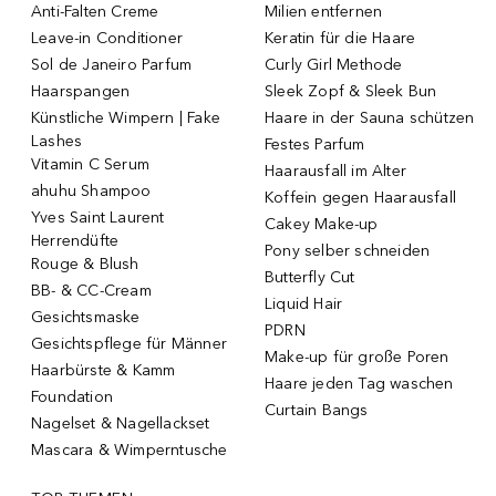
Anti-Falten Creme
Milien entfernen
Leave-in Conditioner
Keratin für die Haare
Sol de Janeiro Parfum
Curly Girl Methode
Haarspangen
Sleek Zopf & Sleek Bun
Künstliche Wimpern | Fake
Haare in der Sauna schützen
Lashes
Festes Parfum
Vitamin C Serum
Haarausfall im Alter
ahuhu Shampoo
Koffein gegen Haarausfall
Yves Saint Laurent
Cakey Make-up
Herrendüfte
Pony selber schneiden
Rouge & Blush
Butterfly Cut
BB- & CC-Cream
Liquid Hair
Gesichtsmaske
PDRN
Gesichtspflege für Männer
Make-up für große Poren
Haarbürste & Kamm
Haare jeden Tag waschen
Foundation
Curtain Bangs
Nagelset & Nagellackset
Mascara & Wimperntusche