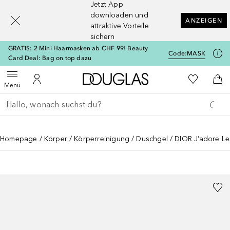
Jetzt App
[navigation.slideout.screenreader]
downloaden und
ANZEIGEN
attraktive Vorteile
sichern
GRATIS: 2 Mini Haarmasken ab CHF 99! Beauty
Code:
MASK
Card Deal: Bag on top dazu
Zur Douglas Startseite
Zu Meiner 
Menü öffnen
Zu Meinem Kundenkonto
Zum
Menü
Gehe zurück
Suche ausführen
Homepage
Körper
Körperreinigung
Duschgel
DIOR J’adore L