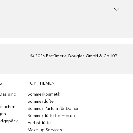
©
2026
Parfümerie Douglas GmbH & Co. KG.
S
TOP THEMEN
 Das sind
Sommerkosmetik
e
Sommerdüfte
r machen
Sommer Parfum für Damen
gen
Sommerdüfte für Herren
ndgepäck
Herbstdüfte
Make-up-Services