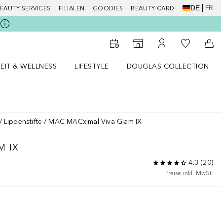
DE
FR
EAUTY SERVICES
FILIALEN
GOODIES
BEAUTY CARD
Zu Meiner 
Zum Storefinder
Zu Meinem Kunde
Zum
EIT & WELLNESS
LIFESTYLE
DOUGLAS COLLECTION
t & Wellness Menü öffnen
LIFESTYLE Menü öffnen
Douglas Collection Menü öf
Lippenstifte
MAC MACximal Viva Glam IX
M IX
4.3
(
20
)
Preise inkl. MwSt.