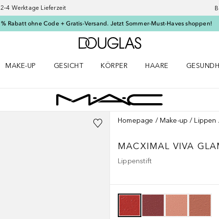
–4 Werktage Lieferzeit
B
 % Rabatt ohne Code + Gratis-Versand. Jetzt Sommer-Must-Haves shoppen!
Zur Douglas Startseite
MAKE-UP
GESICHT
KÖRPER
HAARE
GESUNDH
ü öffnen
Make-up Menü öffnen
Gesicht Menü öffnen
Körper Menü öffnen
Haare Menü öffnen
Gesundhei
Homepage
Make-up
Lippen
MACXIMAL VIVA GLA
Lippenstift