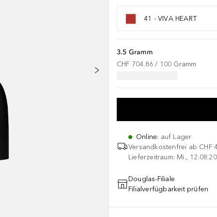
41 - VIVA HEART
3.5 Gramm
CHF 704.86
 / 
100
Gramm
Online
:
auf Lager
Versandkostenfrei ab
CHF 
Lieferzeitraum: Mi., 12.08.20
Douglas-Filiale
Filialverfügbarkeit prüfen