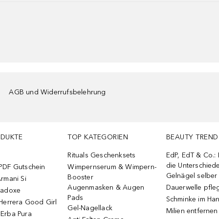
AGB und Widerrufsbelehrung
ODUKTE
TOP KATEGORIEN
BEAUTY TREND
Rituals Geschenksets
EdP, EdT & Co.:
die Unterschied
PDF Gutschein
Wimpernserum & Wimpern-
Gelnägel selbe
Booster
rmani Si
Augenmasken & Augen
Dauerwelle pfle
radoxe
Pads
Schminke im Ha
Herrera Good Girl
Gel-Nagellack
Milien entfernen
Erba Pura