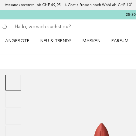
Versandkostenfrei ab CHF 49,95 4 Gratis-Proben nach Wahl ab CHF 10¹ 2
25-30
Gehe zurück
Suche ausführen
ANGEBOTE
NEU & TRENDS
MARKEN
PARFUM
ANGEBOTE Menü öffnen
NEU & TRENDS Menü öffnen
MARKEN Menü öffnen
Parfum Men