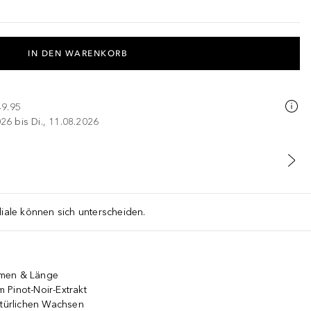
IN DEN WARENKORB
49.95
026 bis Di., 11.08.2026
liale können sich unterscheiden.
umen & Länge
 Pinot-Noir-Extrakt
atürlichen Wachsen