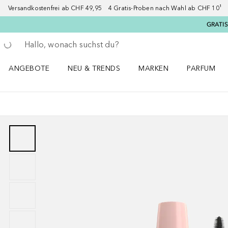
Versandkostenfrei ab CHF 49,95 4 Gratis-Proben nach Wahl ab CHF 10¹ 2
GRATIS
Gehe zurück
Suche ausführen
ANGEBOTE
NEU & TRENDS
MARKEN
PARFUM
ANGEBOTE Menü öffnen
NEU & TRENDS Menü öffnen
MARKEN Menü öffnen
Parfum Men