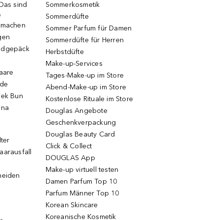
 Das sind
Sommerkosmetik
e
Sommerdüfte
r machen
Sommer Parfum für Damen
gen
Sommerdüfte für Herren
ndgepäck
Herbstdüfte
Make-up-Services
Haare
Tages-Make-up im Store
ode
Abend-Make-up im Store
eek Bun
Kostenlose Rituale im Store
una
Douglas Angebote
Geschenkverpackung
Douglas Beauty Card
lter
Click & Collect
aarausfall
DOUGLAS App
Make-up virtuell testen
neiden
Damen Parfum Top 10
Parfum Männer Top 10
Korean Skincare
Koreanische Kosmetik