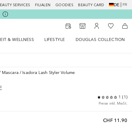
DE
FR
EAUTY SERVICES
FILIALEN
GOODIES
BEAUTY CARD
Zu Meiner 
Zum Storefinder
Zu Meinem Kunde
Zum
EIT & WELLNESS
LIFESTYLE
DOUGLAS COLLECTION
t & Wellness Menü öffnen
LIFESTYLE Menü öffnen
Douglas Collection Menü öf
Mascara
Isadora Lash Styler Volume
E
1
(
1
)
Preise inkl. MwSt.
CHF 11.90