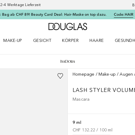
–4 Werktage Lieferzeit
B
: Bag ab CHF 89! Beauty Card Deal: Hair-Maske on top dazu.
Code:
HAIR
Zur Douglas Startseite
MAKE-UP
GESICHT
KÖRPER
HAARE
GESUNDH
ü öffnen
Make-up Menü öffnen
Gesicht Menü öffnen
Körper Menü öffnen
Haare Menü öffnen
Gesundhei
Homepage
Make-up
Augen
LASH STYLER VOLUM
Mascara
9 ml
CHF 132.22
 / 
100
ml