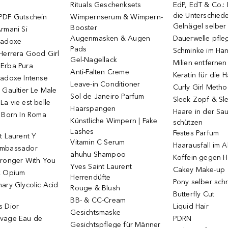
Rituals Geschenksets
EdP, EdT & Co.:
die Unterschied
PDF Gutschein
Wimpernserum & Wimpern-
Gelnägel selbe
Booster
rmani Si
Augenmasken & Augen
Dauerwelle pfle
radoxe
Pads
Schminke im Ha
Herrera Good Girl
Gel-Nagellack
Milien entfernen
Erba Pura
Anti-Falten Creme
Keratin für die 
radoxe Intense
Leave-in Conditioner
Curly Girl Meth
 Gaultier Le Male
Sol de Janeiro Parfum
Sleek Zopf & Sl
a vie est belle
Haarspangen
Haare in der Sa
o Born In Roma
Künstliche Wimpern | Fake
schützen
Lashes
Festes Parfum
t Laurent Y
Vitamin C Serum
Haarausfall im A
Ambassador
ahuhu Shampoo
Koffein gegen H
tronger With You
Yves Saint Laurent
Cakey Make-up
k Opium
Herrendüfte
Pony selber sch
ary Glycolic Acid
Rouge & Blush
Butterfly Cut
BB- & CC-Cream
s Dior
Liquid Hair
Gesichtsmaske
vage Eau de
PDRN
Gesichtspflege für Männer