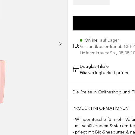
Online
:
auf Lager
Versandkostenfrei ab
CHF 
Lieferzeitraum: Sa., 08.08.2
Douglas-Filiale
Filialverfügbarkeit prüfen
Die Preise in Onlineshop und Fi
PRODUKTINFORMATIONEN
Wimperntusche für mehr Vol
mit schützendem & stärkendem
pflegt mit Bio-Sheabutter & n