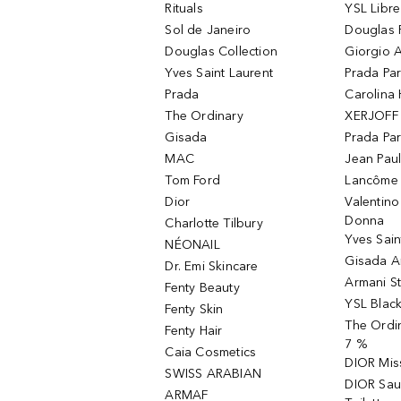
Rituals
YSL Libre
Sol de Janeiro
Douglas 
Douglas Collection
Giorgio A
Yves Saint Laurent
Prada Pa
Prada
Carolina 
The Ordinary
XERJOFF 
Gisada
Prada Pa
MAC
Jean Paul
Tom Ford
Lancôme L
Dior
Valentin
Donna
Charlotte Tilbury
Yves Sain
NÉONAIL
Gisada 
Dr. Emi Skincare
Armani S
Fenty Beauty
YSL Blac
Fenty Skin
The Ordin
Fenty Hair
7 %
Caia Cosmetics
DIOR Mis
SWISS ARABIAN
DIOR Sau
ARMAF