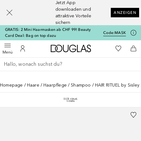
Jetzt App
[navigation.slideout.screenreader]
downloaden und
ANZEIGEN
attraktive Vorteile
sichern
GRATIS: 2 Mini Haarmasken ab CHF 99! Beauty
Code:
MASK
Card Deal: Bag on top dazu
Zur Douglas Startseite
Zu Meiner 
Menü öffnen
Zu Meinem Kundenkonto
Zum
Menü
Gehe zurück
Suche ausführen
Homepage
Haare
Haarpflege
Shampoo
HAIR RITUEL by Sisley 