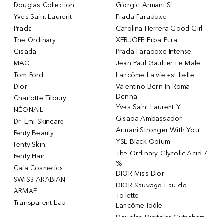
Douglas Collection
Giorgio Armani Si
Yves Saint Laurent
Prada Paradoxe
Prada
Carolina Herrera Good Girl
The Ordinary
XERJOFF Erba Pura
Gisada
Prada Paradoxe Intense
MAC
Jean Paul Gaultier Le Male
Tom Ford
Lancôme La vie est belle
Dior
Valentino Born In Roma
Donna
Charlotte Tilbury
Yves Saint Laurent Y
NÉONAIL
Gisada Ambassador
Dr. Emi Skincare
Armani Stronger With You
Fenty Beauty
YSL Black Opium
Fenty Skin
The Ordinary Glycolic Acid 7
Fenty Hair
%
Caia Cosmetics
DIOR Miss Dior
SWISS ARABIAN
DIOR Sauvage Eau de
ARMAF
Toilette
Transparent Lab
Lancôme Idôle