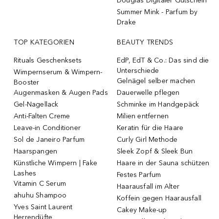
Douglas Digitaler Gutschein
Summer Mink - Parfum by
Drake
TOP KATEGORIEN
BEAUTY TRENDS
Rituals Geschenksets
EdP, EdT & Co.: Das sind die
Unterschiede
Wimpernserum & Wimpern-
Gelnägel selber machen
Booster
Augenmasken & Augen Pads
Dauerwelle pflegen
Gel-Nagellack
Schminke im Handgepäck
Anti-Falten Creme
Milien entfernen
Leave-in Conditioner
Keratin für die Haare
Sol de Janeiro Parfum
Curly Girl Methode
Haarspangen
Sleek Zopf & Sleek Bun
Künstliche Wimpern | Fake
Haare in der Sauna schützen
Lashes
Festes Parfum
Vitamin C Serum
Haarausfall im Alter
ahuhu Shampoo
Koffein gegen Haarausfall
Yves Saint Laurent
Cakey Make-up
Herrendüfte