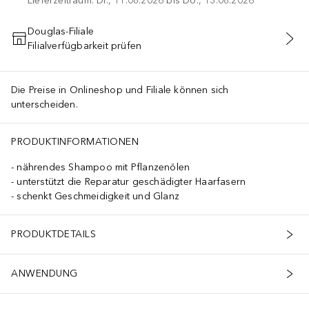
Lieferzeitraum: Di., 11.08.2026 bis Do., 13.08.2026
Douglas-Filiale
Filialverfügbarkeit prüfen
IN DEN WARENKORB
Die Preise in Onlineshop und Filiale können sich
unterscheiden.
PRODUKTINFORMATIONEN
nährendes Shampoo mit Pflanzenölen
unterstützt die Reparatur geschädigter Haarfasern
schenkt Geschmeidigkeit und Glanz
PRODUKTDETAILS
ANWENDUNG