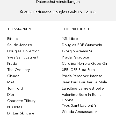
Datenschutzeinstellungen
©
2026
Parfümerie Douglas GmbH & Co. KG.
TOP-MARKEN
TOP PRODUKTE
Rituals
YSL Libre
Sol de Janeiro
Douglas PDF Gutschein
Douglas Collection
Giorgio Armani Si
Yves Saint Laurent
Prada Paradoxe
Prada
Carolina Herrera Good Girl
The Ordinary
XERJOFF Erba Pura
Gisada
Prada Paradoxe Intense
MAC
Jean Paul Gaultier Le Male
Tom Ford
Lancôme La vie est belle
Dior
Valentino Born In Roma
Donna
Charlotte Tilbury
Yves Saint Laurent Y
NÉONAIL
Gisada Ambassador
Dr. Emi Skincare