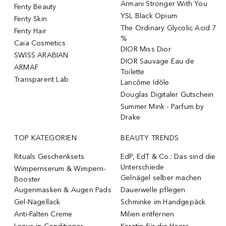
Armani Stronger With You
Fenty Beauty
YSL Black Opium
Fenty Skin
The Ordinary Glycolic Acid 7
Fenty Hair
%
Caia Cosmetics
DIOR Miss Dior
SWISS ARABIAN
DIOR Sauvage Eau de
ARMAF
Toilette
Transparent Lab
Lancôme Idôle
Douglas Digitaler Gutschein
Summer Mink - Parfum by
Drake
TOP KATEGORIEN
BEAUTY TRENDS
Rituals Geschenksets
EdP, EdT & Co.: Das sind die
Unterschiede
Wimpernserum & Wimpern-
Gelnägel selber machen
Booster
Augenmasken & Augen Pads
Dauerwelle pflegen
Gel-Nagellack
Schminke im Handgepäck
Anti-Falten Creme
Milien entfernen