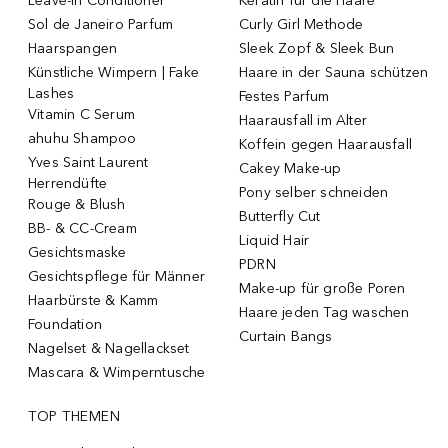
Leave-in Conditioner
Keratin für die Haare
Sol de Janeiro Parfum
Curly Girl Methode
Haarspangen
Sleek Zopf & Sleek Bun
Künstliche Wimpern | Fake
Haare in der Sauna schützen
Lashes
Festes Parfum
Vitamin C Serum
Haarausfall im Alter
ahuhu Shampoo
Koffein gegen Haarausfall
Yves Saint Laurent
Cakey Make-up
Herrendüfte
Pony selber schneiden
Rouge & Blush
Butterfly Cut
BB- & CC-Cream
Liquid Hair
Gesichtsmaske
PDRN
Gesichtspflege für Männer
Make-up für große Poren
Haarbürste & Kamm
Haare jeden Tag waschen
Foundation
Curtain Bangs
Nagelset & Nagellackset
Mascara & Wimperntusche
TOP THEMEN