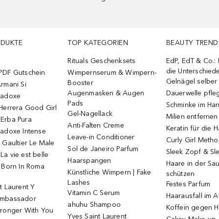
ODUKTE
TOP KATEGORIEN
BEAUTY TREND
Rituals Geschenksets
EdP, EdT & Co.:
die Unterschied
PDF Gutschein
Wimpernserum & Wimpern-
Gelnägel selbe
Booster
rmani Si
Augenmasken & Augen
Dauerwelle pfle
radoxe
Pads
Schminke im Ha
Herrera Good Girl
Gel-Nagellack
Milien entfernen
Erba Pura
Anti-Falten Creme
Keratin für die 
radoxe Intense
Leave-in Conditioner
Curly Girl Meth
 Gaultier Le Male
Sol de Janeiro Parfum
Sleek Zopf & Sl
a vie est belle
Haarspangen
Haare in der Sa
o Born In Roma
Künstliche Wimpern | Fake
schützen
Lashes
Festes Parfum
t Laurent Y
Vitamin C Serum
Haarausfall im A
Ambassador
ahuhu Shampoo
Koffein gegen H
tronger With You
Yves Saint Laurent