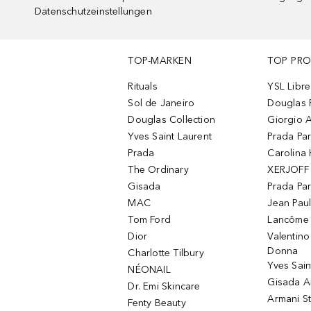
Datenschutzeinstellungen
TOP-MARKEN
TOP PR
Rituals
YSL Libre
Sol de Janeiro
Douglas 
Douglas Collection
Giorgio A
Yves Saint Laurent
Prada Pa
Prada
Carolina 
The Ordinary
XERJOFF 
Gisada
Prada Pa
MAC
Jean Paul
Tom Ford
Lancôme L
Dior
Valentin
Donna
Charlotte Tilbury
Yves Sain
NÉONAIL
Gisada 
Dr. Emi Skincare
Armani S
Fenty Beauty