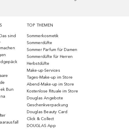
S
TOP THEMEN
 Das sind
Sommerkosmetik
e
Sommerdüfte
r machen
Sommer Parfum für Damen
gen
Sommerdüfte für Herren
ndgepäck
Herbstdüfte
Make-up-Services
Haare
Tages-Make-up im Store
ode
Abend-Make-up im Store
eek Bun
Kostenlose Rituale im Store
una
Douglas Angebote
Geschenkverpackung
Douglas Beauty Card
lter
Click & Collect
aarausfall
DOUGLAS App