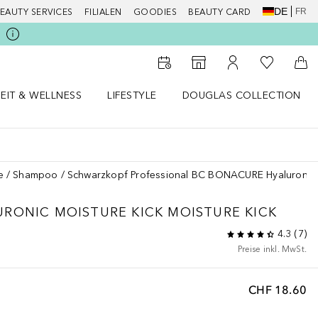
DE
FR
EAUTY SERVICES
FILIALEN
GOODIES
BEAUTY CARD
Zu Meiner 
Zum Storefinder
Zu Meinem Kunde
Zum
EIT & WELLNESS
LIFESTYLE
DOUGLAS COLLECTION
t & Wellness Menü öffnen
LIFESTYLE Menü öffnen
Douglas Collection Menü öf
e
Shampoo
Schwarzkopf Professional BC BONACURE Hyaluronic M
RONIC MOISTURE KICK
MOISTURE KICK
4.3
(
7
)
Preise inkl. MwSt.
CHF 18.60