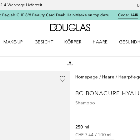
–4 Werktage Lieferzeit
B
: Bag ab CHF 89! Beauty Card Deal: Hair-Maske on top dazu.
Code:
HAIR
Zur Douglas Startseite
MAKE-UP
GESICHT
KÖRPER
HAARE
GESUNDH
ü öffnen
Make-up Menü öffnen
Gesicht Menü öffnen
Körper Menü öffnen
Haare Menü öffnen
Gesundhei
Homepage
Haare
Haarpfleg
BC BONACURE HYALU
Shampoo
250 ml
CHF 7.44
 / 
100
ml