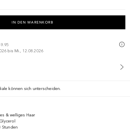
IN DEN WARENKORB
49.95
026 bis Mi., 12.08.2026
liale können sich unterscheiden.
es & welliges Haar
Glycerol
48 Stunden