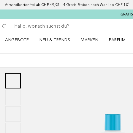
Versandkostenfrei ab CHF 49,95 4 Gratis-Proben nach Wahl ab CHF 10¹ 2
GRATIS
Gehe zurück
Suche ausführen
ANGEBOTE
NEU & TRENDS
MARKEN
PARFUM
ANGEBOTE Menü öffnen
NEU & TRENDS Menü öffnen
MARKEN Menü öffnen
Parfum Men