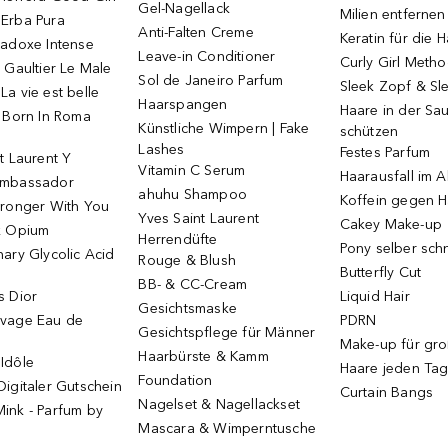
Gel-Nagellack
Milien entfernen
Erba Pura
Anti-Falten Creme
Keratin für die 
radoxe Intense
Leave-in Conditioner
Curly Girl Meth
 Gaultier Le Male
Sol de Janeiro Parfum
Sleek Zopf & Sl
a vie est belle
Haarspangen
Haare in der Sa
o Born In Roma
Künstliche Wimpern | Fake
schützen
Lashes
Festes Parfum
t Laurent Y
Vitamin C Serum
Haarausfall im A
Ambassador
ahuhu Shampoo
Koffein gegen H
tronger With You
Yves Saint Laurent
Cakey Make-up
k Opium
Herrendüfte
Pony selber sch
ary Glycolic Acid
Rouge & Blush
Butterfly Cut
BB- & CC-Cream
s Dior
Liquid Hair
Gesichtsmaske
vage Eau de
PDRN
Gesichtspflege für Männer
Make-up für gr
Haarbürste & Kamm
Idôle
Haare jeden Ta
Foundation
igitaler Gutschein
Curtain Bangs
Nagelset & Nagellackset
ink - Parfum by
Mascara & Wimperntusche