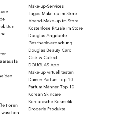
Make-up-Services
Haare
Tages-Make-up im Store
ode
Abend-Make-up im Store
eek Bun
Kostenlose Rituale im Store
una
Douglas Angebote
Geschenkverpackung
Douglas Beauty Card
lter
Click & Collect
aarausfall
DOUGLAS App
Make-up virtuell testen
neiden
Damen Parfum Top 10
Parfum Männer Top 10
Korean Skincare
Koreanische Kosmetik
oße Poren
Drogerie Produkte
g waschen