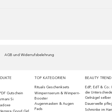
AGB und Widerrufsbelehrung
ODUKTE
TOP KATEGORIEN
BEAUTY TREND
Rituals Geschenksets
EdP, EdT & Co.:
die Unterschied
PDF Gutschein
Wimpernserum & Wimpern-
Gelnägel selbe
Booster
rmani Si
Augenmasken & Augen
Dauerwelle pfle
radoxe
Pads
Schminke im Ha
Herrera Good Girl