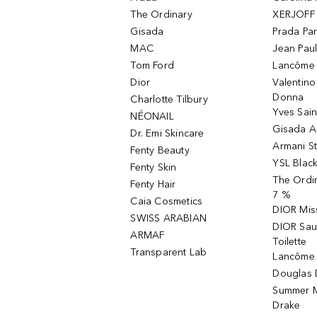
The Ordinary
XERJOFF 
Gisada
Prada Pa
MAC
Jean Paul
Tom Ford
Lancôme L
Dior
Valentin
Donna
Charlotte Tilbury
Yves Sain
NÉONAIL
Gisada 
Dr. Emi Skincare
Armani S
Fenty Beauty
YSL Blac
Fenty Skin
The Ordin
Fenty Hair
7 %
Caia Cosmetics
DIOR Mis
SWISS ARABIAN
DIOR Sau
ARMAF
Toilette
Transparent Lab
Lancôme 
Douglas D
Summer M
Drake