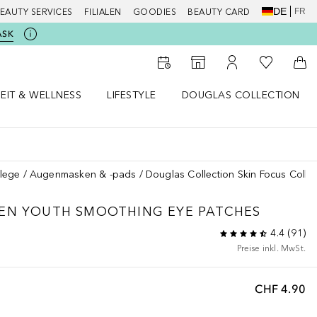
DE
FR
EAUTY SERVICES
FILIALEN
GOODIES
BEAUTY CARD
ASK
Zu Meiner 
Zum Storefinder
Zu Meinem Kunde
Zum
EIT & WELLNESS
LIFESTYLE
DOUGLAS COLLECTION
t & Wellness Menü öffnen
LIFESTYLE Menü öffnen
Douglas Collection Menü öf
lege
Augenmasken & -pads
Douglas Collection Skin Focus Coll
EN YOUTH SMOOTHING EYE PATCHES
4.4
(
91
)
Preise inkl. MwSt.
CHF 4.90