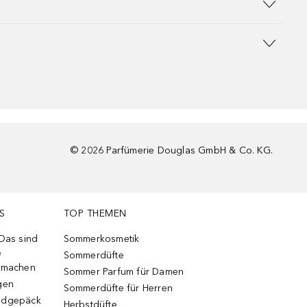
©
2026
Parfümerie Douglas GmbH & Co. KG.
S
TOP THEMEN
 Das sind
Sommerkosmetik
e
Sommerdüfte
r machen
Sommer Parfum für Damen
gen
Sommerdüfte für Herren
ndgepäck
Herbstdüfte