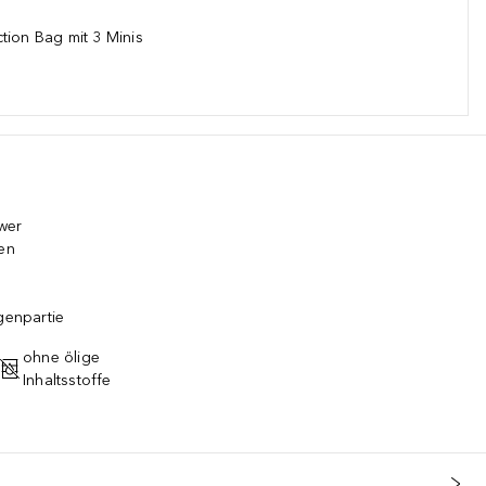
tion Bag mit 3 Minis
wer
gen
n
genpartie
ohne ölige
Inhaltsstoffe