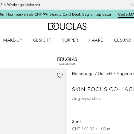
–4 Werktage Lieferzeit
B
Mini Haarmasken ab CHF 99! Beauty Card Deal: Bag on top dazu
Code:
M
Zur Douglas Startseite
MAKE-UP
GESICHT
KÖRPER
HAARE
GESUNDH
ü öffnen
Make-up Menü öffnen
Gesicht Menü öffnen
Körper Menü öffnen
Haare Menü öffnen
Gesundhei
Homepage
Gesicht
Augenpf
SKIN FOCUS
COLLAG
Augenpatches
3 ml
CHF 163.33
 / 
100
ml