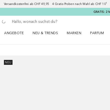
Versandkostenfrei ab CHF 49,95 4 Gratis-Proben nach Wahl ab CHF 10¹ 2
GRATIS: 2 
Gehe zurück
Suche ausführen
ANGEBOTE
NEU & TRENDS
MARKEN
PARFUM
ANGEBOTE Menü öffnen
NEU & TRENDS Menü öffnen
MARKEN Menü öffnen
Parfum Men
NEU