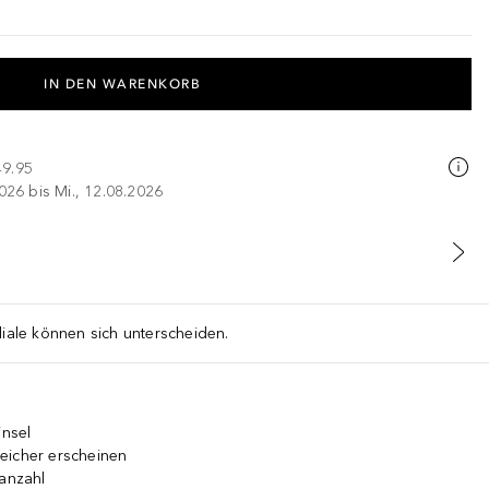
IN DEN WARENKORB
49.95
026 bis Mi., 12.08.2026
liale können sich unterscheiden.
insel
eicher erscheinen
ranzahl