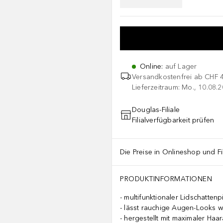
Online
:
auf Lager
Versandkostenfrei ab
CHF 
Lieferzeitraum: Mo., 10.08.2
Douglas-Filiale
Filialverfügbarkeit prüfen
Die Preise in Onlineshop und Fi
PRODUKTINFORMATIONEN
multifunktionaler Lidschattenp
lässt rauchige Augen-Looks w
hergestellt mit maximaler Haa