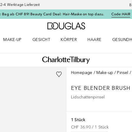
–4 Werktage Lieferzeit
B
: Bag ab CHF 89! Beauty Card Deal: Hair-Maske on top dazu.
Code:
HAIR
Zur Douglas Startseite
MAKE-UP
GESICHT
KÖRPER
HAARE
GESUNDH
ü öffnen
Make-up Menü öffnen
Gesicht Menü öffnen
Körper Menü öffnen
Haare Menü öffnen
Gesundhei
Homepage
Make-up
Pinsel
EYE BLENDER BRUSH
Lidschattenpinsel
1 Stück
CHF 36.90
 / 
1
Stück