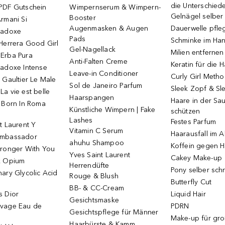
die Unterschied
PDF Gutschein
Wimpernserum & Wimpern-
Gelnägel selbe
Booster
rmani Si
Augenmasken & Augen
Dauerwelle pfle
radoxe
Pads
Schminke im Ha
Herrera Good Girl
Gel-Nagellack
Milien entfernen
Erba Pura
Anti-Falten Creme
Keratin für die 
radoxe Intense
Leave-in Conditioner
Curly Girl Meth
 Gaultier Le Male
Sol de Janeiro Parfum
Sleek Zopf & Sl
a vie est belle
Haarspangen
Haare in der Sa
o Born In Roma
Künstliche Wimpern | Fake
schützen
Lashes
Festes Parfum
t Laurent Y
Vitamin C Serum
Haarausfall im A
Ambassador
ahuhu Shampoo
Koffein gegen H
tronger With You
Yves Saint Laurent
Cakey Make-up
k Opium
Herrendüfte
Pony selber sch
ary Glycolic Acid
Rouge & Blush
Butterfly Cut
BB- & CC-Cream
s Dior
Liquid Hair
Gesichtsmaske
vage Eau de
PDRN
Gesichtspflege für Männer
Make-up für gr
Haarbürste & Kamm