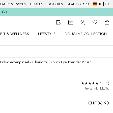
DE
FR
EAUTY SERVICES
FILIALEN
GOODIES
BEAUTY CARD
Zu Meiner 
Zum Storefinder
Zu Meinem Kunde
Zum
EIT & WELLNESS
LIFESTYLE
DOUGLAS COLLECTION
t & Wellness Menü öffnen
LIFESTYLE Menü öffnen
Douglas Collection Menü öf
Lidschattenpinsel
Charlotte Tilbury Eye Blender Brush
5
(
11
)
Preise inkl. MwSt.
CHF 36.90