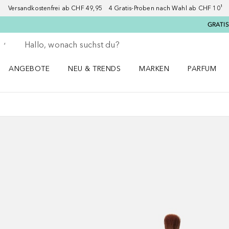
Versandkostenfrei ab CHF 49,95 4 Gratis-Proben nach Wahl ab CHF 10¹ 2
GRATIS
Gehe zurück
Suche ausführen
ANGEBOTE
NEU & TRENDS
MARKEN
PARFUM
ANGEBOTE Menü öffnen
NEU & TRENDS Menü öffnen
MARKEN Menü öffnen
Parfum Men