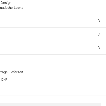
 Design
matische Looks
tage Lieferzeit
5 CHF
¹