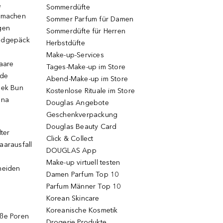
e
Sommerdüfte
r machen
Sommer Parfum für Damen
gen
Sommerdüfte für Herren
ndgepäck
Herbstdüfte
Make-up-Services
Haare
Tages-Make-up im Store
ode
Abend-Make-up im Store
eek Bun
Kostenlose Rituale im Store
una
Douglas Angebote
Geschenkverpackung
Douglas Beauty Card
lter
Click & Collect
aarausfall
DOUGLAS App
Make-up virtuell testen
neiden
Damen Parfum Top 10
Parfum Männer Top 10
Korean Skincare
Koreanische Kosmetik
oße Poren
Drogerie Produkte