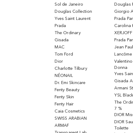
Sol de Janeiro
Douglas 
Douglas Collection
Giorgio A
Yves Saint Laurent
Prada Pa
Prada
Carolina 
The Ordinary
XERJOFF 
Gisada
Prada Pa
MAC
Jean Paul
Tom Ford
Lancôme L
Dior
Valentin
Donna
Charlotte Tilbury
Yves Sain
NÉONAIL
Gisada 
Dr. Emi Skincare
Armani S
Fenty Beauty
YSL Blac
Fenty Skin
The Ordin
Fenty Hair
7 %
Caia Cosmetics
DIOR Mis
SWISS ARABIAN
DIOR Sau
ARMAF
Toilette
Transparent Lab