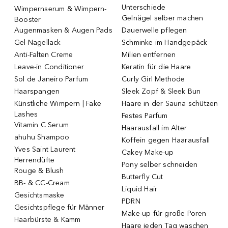
Unterschiede
Wimpernserum & Wimpern-
Gelnägel selber machen
Booster
Augenmasken & Augen Pads
Dauerwelle pflegen
Gel-Nagellack
Schminke im Handgepäck
Anti-Falten Creme
Milien entfernen
Leave-in Conditioner
Keratin für die Haare
Sol de Janeiro Parfum
Curly Girl Methode
Haarspangen
Sleek Zopf & Sleek Bun
Künstliche Wimpern | Fake
Haare in der Sauna schützen
Lashes
Festes Parfum
Vitamin C Serum
Haarausfall im Alter
ahuhu Shampoo
Koffein gegen Haarausfall
Yves Saint Laurent
Cakey Make-up
Herrendüfte
Pony selber schneiden
Rouge & Blush
Butterfly Cut
BB- & CC-Cream
Liquid Hair
Gesichtsmaske
PDRN
Gesichtspflege für Männer
Make-up für große Poren
Haarbürste & Kamm
Haare jeden Tag waschen