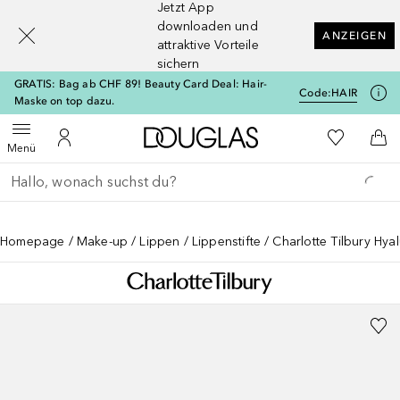
Jetzt App
[navigation.slideout.screenreader]
downloaden und
ANZEIGEN
attraktive Vorteile
sichern
GRATIS: Bag ab CHF 89! Beauty Card Deal: Hair-
Code:
HAIR
Maske on top dazu.
Zur Douglas Startseite
Zu Meiner 
Menü öffnen
Zu Meinem Kundenkonto
Zum
Menü
Gehe zurück
Suche ausführen
Homepage
Make-up
Lippen
Lippenstifte
Charlotte Tilbury Hya