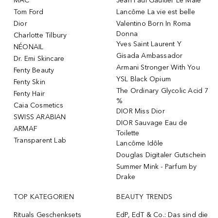
MAC
Jean Paul Gaultier Le Male
Tom Ford
Lancôme La vie est belle
Dior
Valentino Born In Roma
Donna
Charlotte Tilbury
Yves Saint Laurent Y
NÉONAIL
Gisada Ambassador
Dr. Emi Skincare
Armani Stronger With You
Fenty Beauty
YSL Black Opium
Fenty Skin
The Ordinary Glycolic Acid 7
Fenty Hair
%
Caia Cosmetics
DIOR Miss Dior
SWISS ARABIAN
DIOR Sauvage Eau de
ARMAF
Toilette
Transparent Lab
Lancôme Idôle
Douglas Digitaler Gutschein
Summer Mink - Parfum by
Drake
TOP KATEGORIEN
BEAUTY TRENDS
Rituals Geschenksets
EdP, EdT & Co.: Das sind die