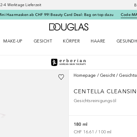
–4 Werktage Lieferzeit
B
Mini Haarmasken ab CHF 99! Beauty Card Deal: Bag on top dazu
Code:
M
Zur Douglas Startseite
MAKE-UP
GESICHT
KÖRPER
HAARE
GESUNDH
ü öffnen
Make-up Menü öffnen
Gesicht Menü öffnen
Körper Menü öffnen
Haare Menü öffnen
Gesundhei
Homepage
Gesicht
Gesichts
CENTELLA CLEANSIN
Gesichtsreinigungsöl
180 ml
CHF 16.61
 / 
100
ml