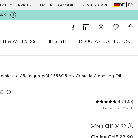
DE
FR
EAUTY SERVICES
FILIALEN
GOODIES
BEAUTY CARD
ASK
Zu Meiner 
Zum Storefinder
Zu Meinem Kunde
Zum
EIT & WELLNESS
LIFESTYLE
DOUGLAS COLLECTION
t & Wellness Menü öffnen
LIFESTYLE Menü öffnen
Douglas Collection Menü öf
reinigung
Reinigungsöl
ERBORIAN Centella Cleansing Oil
G OIL
4.7
(
35
)
Preise inkl. MwSt.
S-Preis
CHF 34.99
Online
CHF 29.90