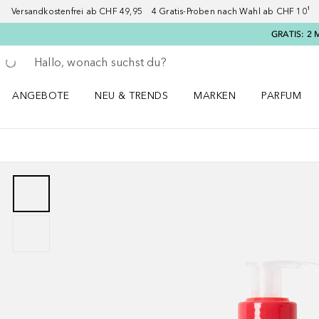
Versandkostenfrei ab CHF 49,95 4 Gratis-Proben nach Wahl ab CHF 10¹ 2
GRATIS: 2 
Gehe zurück
Suche ausführen
ANGEBOTE
NEU & TRENDS
MARKEN
PARFUM
ANGEBOTE Menü öffnen
NEU & TRENDS Menü öffnen
MARKEN Menü öffnen
Parfum Men