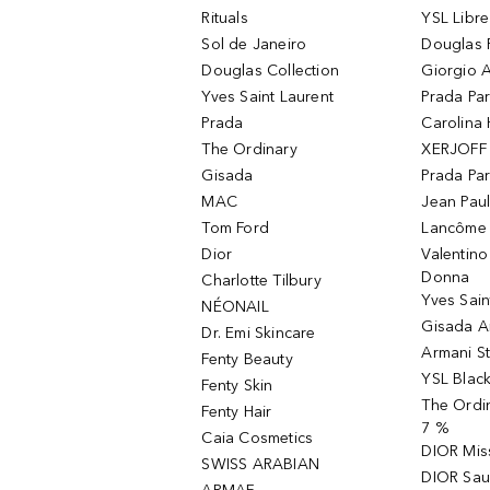
Rituals
YSL Libre
Sol de Janeiro
Douglas 
Douglas Collection
Giorgio A
Yves Saint Laurent
Prada Pa
Prada
Carolina 
The Ordinary
XERJOFF 
Gisada
Prada Pa
MAC
Jean Paul
Tom Ford
Lancôme L
Dior
Valentin
Donna
Charlotte Tilbury
Yves Sain
NÉONAIL
Gisada 
Dr. Emi Skincare
Armani S
Fenty Beauty
YSL Blac
Fenty Skin
The Ordin
Fenty Hair
7 %
Caia Cosmetics
DIOR Mis
SWISS ARABIAN
DIOR Sau