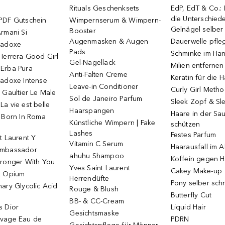
Rituals Geschenksets
EdP, EdT & Co.:
die Unterschied
PDF Gutschein
Wimpernserum & Wimpern-
Gelnägel selbe
Booster
rmani Si
Augenmasken & Augen
Dauerwelle pfle
radoxe
Pads
Schminke im Ha
Herrera Good Girl
Gel-Nagellack
Milien entfernen
Erba Pura
Anti-Falten Creme
Keratin für die 
radoxe Intense
Leave-in Conditioner
Curly Girl Meth
 Gaultier Le Male
Sol de Janeiro Parfum
Sleek Zopf & Sl
a vie est belle
Haarspangen
Haare in der Sa
o Born In Roma
Künstliche Wimpern | Fake
schützen
Lashes
Festes Parfum
t Laurent Y
Vitamin C Serum
Haarausfall im A
Ambassador
ahuhu Shampoo
Koffein gegen H
tronger With You
Yves Saint Laurent
Cakey Make-up
k Opium
Herrendüfte
Pony selber sch
ary Glycolic Acid
Rouge & Blush
Butterfly Cut
BB- & CC-Cream
s Dior
Liquid Hair
Gesichtsmaske
vage Eau de
PDRN