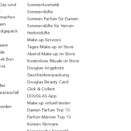
 Das sind
Sommerkosmetik
e
Sommerdüfte
r machen
Sommer Parfum für Damen
gen
Sommerdüfte für Herren
ndgepäck
Herbstdüfte
Make-up-Services
Haare
Tages-Make-up im Store
ode
Abend-Make-up im Store
eek Bun
Kostenlose Rituale im Store
una
Douglas Angebote
Geschenkverpackung
Douglas Beauty Card
lter
Click & Collect
aarausfall
DOUGLAS App
Make-up virtuell testen
neiden
Damen Parfum Top 10
Parfum Männer Top 10
Korean Skincare