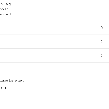
 & Talg
enölen
Hautbild
tage Lieferzeit
5 CHF
¹