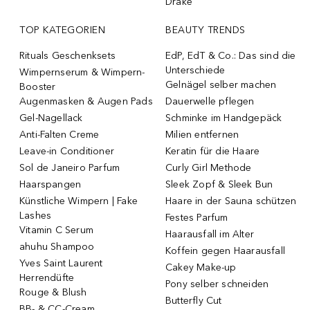
Drake
TOP KATEGORIEN
BEAUTY TRENDS
Rituals Geschenksets
EdP, EdT & Co.: Das sind die
Unterschiede
Wimpernserum & Wimpern-
Gelnägel selber machen
Booster
Augenmasken & Augen Pads
Dauerwelle pflegen
Gel-Nagellack
Schminke im Handgepäck
Anti-Falten Creme
Milien entfernen
Leave-in Conditioner
Keratin für die Haare
Sol de Janeiro Parfum
Curly Girl Methode
Haarspangen
Sleek Zopf & Sleek Bun
Künstliche Wimpern | Fake
Haare in der Sauna schützen
Lashes
Festes Parfum
Vitamin C Serum
Haarausfall im Alter
ahuhu Shampoo
Koffein gegen Haarausfall
Yves Saint Laurent
Cakey Make-up
Herrendüfte
Pony selber schneiden
Rouge & Blush
Butterfly Cut
BB- & CC-Cream