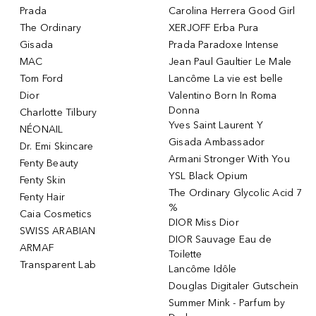
Prada
Carolina Herrera Good Girl
The Ordinary
XERJOFF Erba Pura
Gisada
Prada Paradoxe Intense
MAC
Jean Paul Gaultier Le Male
Tom Ford
Lancôme La vie est belle
Dior
Valentino Born In Roma
Donna
Charlotte Tilbury
Yves Saint Laurent Y
NÉONAIL
Gisada Ambassador
Dr. Emi Skincare
Armani Stronger With You
Fenty Beauty
YSL Black Opium
Fenty Skin
The Ordinary Glycolic Acid 7
Fenty Hair
%
Caia Cosmetics
DIOR Miss Dior
SWISS ARABIAN
DIOR Sauvage Eau de
ARMAF
Toilette
Transparent Lab
Lancôme Idôle
Douglas Digitaler Gutschein
Summer Mink - Parfum by