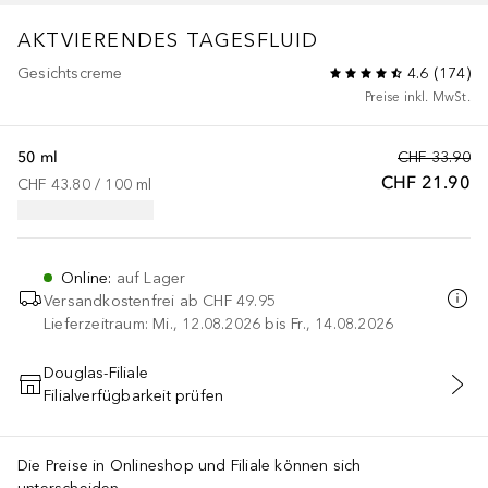
AKTVIERENDES TAGESFLUID
Gesichtscreme
4.6
(
174
)
Preise inkl. MwSt.
50 ml
CHF 33.90
CHF 21.90
CHF 43.80
 / 
100
ml
Online
:
auf Lager
Versandkostenfrei ab
CHF 49.95
Lieferzeitraum: Mi., 12.08.2026 bis Fr., 14.08.2026
Douglas-Filiale
Filialverfügbarkeit prüfen
IN DEN WARENKORB
Die Preise in Onlineshop und Filiale können sich