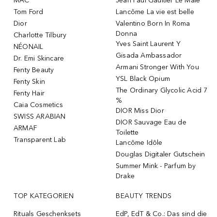
MAC
Jean Paul Gaultier Le Male
Tom Ford
Lancôme La vie est belle
Dior
Valentino Born In Roma
Donna
Charlotte Tilbury
Yves Saint Laurent Y
NÉONAIL
Gisada Ambassador
Dr. Emi Skincare
Armani Stronger With You
Fenty Beauty
YSL Black Opium
Fenty Skin
The Ordinary Glycolic Acid 7
Fenty Hair
%
Caia Cosmetics
DIOR Miss Dior
SWISS ARABIAN
DIOR Sauvage Eau de
ARMAF
Toilette
Transparent Lab
Lancôme Idôle
Douglas Digitaler Gutschein
Summer Mink - Parfum by
Drake
TOP KATEGORIEN
BEAUTY TRENDS
Rituals Geschenksets
EdP, EdT & Co.: Das sind die