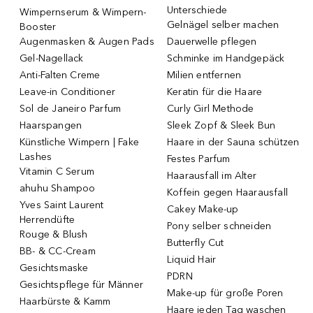
Unterschiede
Wimpernserum & Wimpern-
Gelnägel selber machen
Booster
Augenmasken & Augen Pads
Dauerwelle pflegen
Gel-Nagellack
Schminke im Handgepäck
Anti-Falten Creme
Milien entfernen
Leave-in Conditioner
Keratin für die Haare
Sol de Janeiro Parfum
Curly Girl Methode
Haarspangen
Sleek Zopf & Sleek Bun
Künstliche Wimpern | Fake
Haare in der Sauna schützen
Lashes
Festes Parfum
Vitamin C Serum
Haarausfall im Alter
ahuhu Shampoo
Koffein gegen Haarausfall
Yves Saint Laurent
Cakey Make-up
Herrendüfte
Pony selber schneiden
Rouge & Blush
Butterfly Cut
BB- & CC-Cream
Liquid Hair
Gesichtsmaske
PDRN
Gesichtspflege für Männer
Make-up für große Poren
Haarbürste & Kamm
Haare jeden Tag waschen