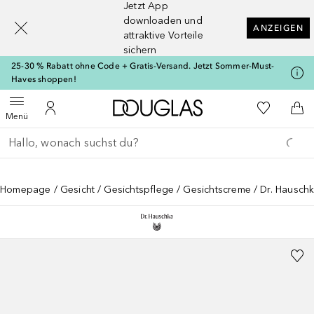
Jetzt App
[navigation.slideout.screenreader]
downloaden und
ANZEIGEN
attraktive Vorteile
sichern
25-30 % Rabatt ohne Code + Gratis-Versand. Jetzt Sommer-Must-
Haves shoppen!
Zur Douglas Startseite
Zu Meiner 
Menü öffnen
Zu Meinem Kundenkonto
Zum
Menü
Gehe zurück
Suche ausführen
Homepage
Gesicht
Gesichtspflege
Gesichtscreme
Dr. Hauschk