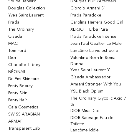
Sol de Janeiro
Douglas PDF Gutschein
Douglas Collection
Giorgio Armani Si
Yves Saint Laurent
Prada Paradoxe
Prada
Carolina Herrera Good Girl
The Ordinary
XERJOFF Erba Pura
Gisada
Prada Paradoxe Intense
MAC
Jean Paul Gaultier Le Male
Tom Ford
Lancôme La vie est belle
Dior
Valentino Born In Roma
Donna
Charlotte Tilbury
Yves Saint Laurent Y
NÉONAIL
Gisada Ambassador
Dr. Emi Skincare
Armani Stronger With You
Fenty Beauty
YSL Black Opium
Fenty Skin
The Ordinary Glycolic Acid 7
Fenty Hair
%
Caia Cosmetics
DIOR Miss Dior
SWISS ARABIAN
DIOR Sauvage Eau de
ARMAF
Toilette
Transparent Lab
Lancôme Idôle