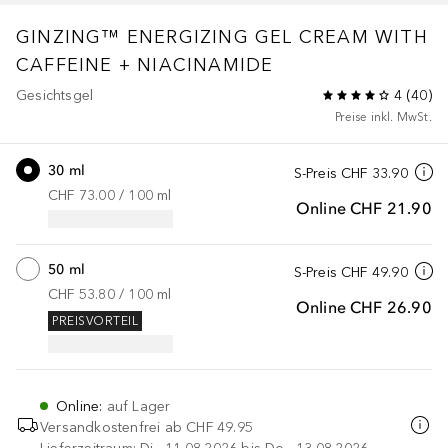
GINZING™
ENERGIZING GEL CREAM WITH
CAFFEINE + NIACINAMIDE
Gesichtsgel
4
(
40
)
Preise inkl. MwSt.
30 ml
S-Preis
CHF 33.90
CHF 73.00
 / 
100
ml
Online
CHF 21.90
50 ml
S-Preis
CHF 49.90
CHF 53.80
 / 
100
ml
Online
CHF 26.90
PREISVORTEIL
Online
:
auf Lager
Versandkostenfrei ab
CHF 49.95