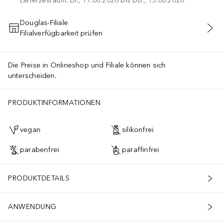
Lieferzeitraum: Di., 11.08.2026 bis Do., 13.08.2026
Douglas-Filiale
Filialverfügbarkeit prüfen
IN DEN WARENKORB
Die Preise in Onlineshop und Filiale können sich
unterscheiden.
PRODUKTINFORMATIONEN
vegan
silikonfrei
parabenfrei
paraffinfrei
PRODUKTDETAILS
ANWENDUNG