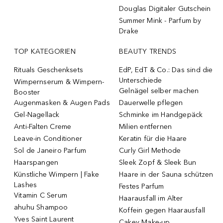
Douglas Digitaler Gutschein
Summer Mink - Parfum by
Drake
TOP KATEGORIEN
BEAUTY TRENDS
Rituals Geschenksets
EdP, EdT & Co.: Das sind die
Unterschiede
Wimpernserum & Wimpern-
Gelnägel selber machen
Booster
Augenmasken & Augen Pads
Dauerwelle pflegen
Gel-Nagellack
Schminke im Handgepäck
Anti-Falten Creme
Milien entfernen
Leave-in Conditioner
Keratin für die Haare
Sol de Janeiro Parfum
Curly Girl Methode
Haarspangen
Sleek Zopf & Sleek Bun
Künstliche Wimpern | Fake
Haare in der Sauna schützen
Lashes
Festes Parfum
Vitamin C Serum
Haarausfall im Alter
ahuhu Shampoo
Koffein gegen Haarausfall
Yves Saint Laurent
Cakey Make-up