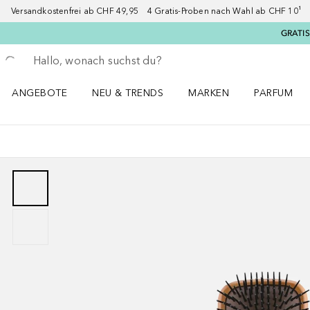
Versandkostenfrei ab CHF 49,95 4 Gratis-Proben nach Wahl ab CHF 10¹ 2
GRATIS
Gehe zurück
Suche ausführen
ANGEBOTE
NEU & TRENDS
MARKEN
PARFUM
ANGEBOTE Menü öffnen
NEU & TRENDS Menü öffnen
MARKEN Menü öffnen
Parfum Men