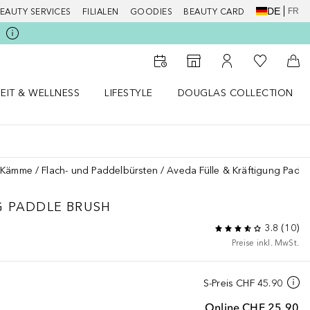
DE
FR
EAUTY SERVICES
FILIALEN
GOODIES
BEAUTY CARD
Zu Meiner 
Zum Storefinder
Zu Meinem Kunde
Zum
EIT & WELLNESS
LIFESTYLE
DOUGLAS COLLECTION
t & Wellness Menü öffnen
LIFESTYLE Menü öffnen
Douglas Collection Menü öf
& Kämme
Flach- und Paddelbürsten
Aveda Fülle & Kräftigung Padd
G
PADDLE BRUSH
3.8
(
10
)
Preise inkl. MwSt.
S-Preis
CHF 45.90
Online
CHF 25.90