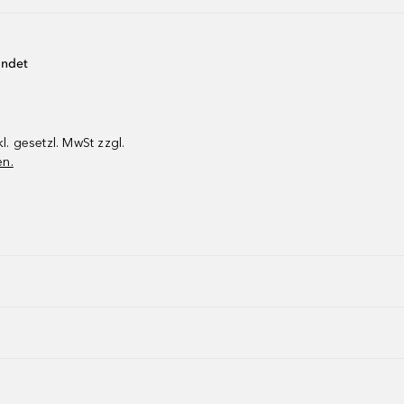
endet
kl. gesetzl. MwSt zzgl.
en.