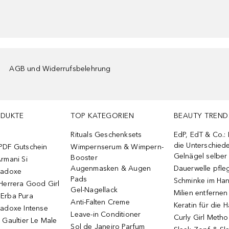
AGB und Widerrufsbelehrung
ODUKTE
TOP KATEGORIEN
BEAUTY TREND
Rituals Geschenksets
EdP, EdT & Co.:
die Unterschied
PDF Gutschein
Wimpernserum & Wimpern-
Gelnägel selbe
Booster
rmani Si
Augenmasken & Augen
Dauerwelle pfle
radoxe
Pads
Schminke im Ha
Herrera Good Girl
Gel-Nagellack
Milien entfernen
Erba Pura
Anti-Falten Creme
Keratin für die 
radoxe Intense
Leave-in Conditioner
Curly Girl Meth
 Gaultier Le Male
Sol de Janeiro Parfum