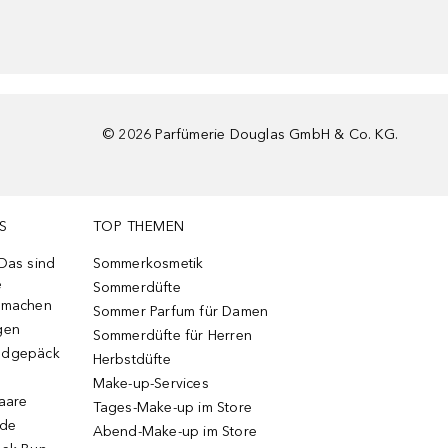
©
2026
Parfümerie Douglas GmbH & Co. KG.
S
TOP THEMEN
 Das sind
Sommerkosmetik
e
Sommerdüfte
r machen
Sommer Parfum für Damen
gen
Sommerdüfte für Herren
ndgepäck
Herbstdüfte
Make-up-Services
Haare
Tages-Make-up im Store
ode
Abend-Make-up im Store