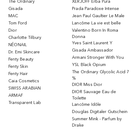
The Ordinary
XERJOFF Erba Pura
Gisada
Prada Paradoxe Intense
MAC
Jean Paul Gaultier Le Male
Tom Ford
Lancôme La vie est belle
Dior
Valentino Born In Roma
Donna
Charlotte Tilbury
Yves Saint Laurent Y
NÉONAIL
Gisada Ambassador
Dr. Emi Skincare
Armani Stronger With You
Fenty Beauty
YSL Black Opium
Fenty Skin
The Ordinary Glycolic Acid 7
Fenty Hair
%
Caia Cosmetics
DIOR Miss Dior
SWISS ARABIAN
DIOR Sauvage Eau de
ARMAF
Toilette
Transparent Lab
Lancôme Idôle
Douglas Digitaler Gutschein
Summer Mink - Parfum by
Drake