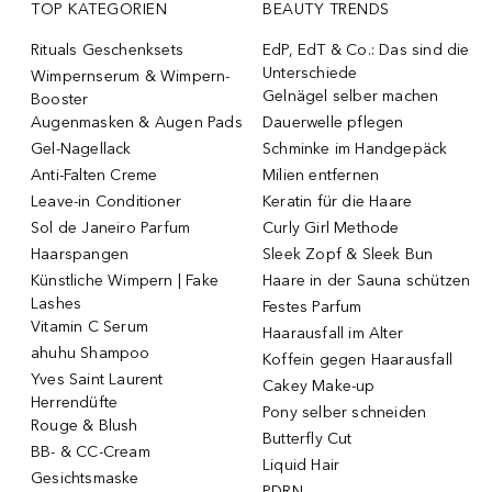
TOP KATEGORIEN
BEAUTY TRENDS
Rituals Geschenksets
EdP, EdT & Co.: Das sind die
Unterschiede
Wimpernserum & Wimpern-
Gelnägel selber machen
Booster
Augenmasken & Augen Pads
Dauerwelle pflegen
Gel-Nagellack
Schminke im Handgepäck
Anti-Falten Creme
Milien entfernen
Leave-in Conditioner
Keratin für die Haare
Sol de Janeiro Parfum
Curly Girl Methode
Haarspangen
Sleek Zopf & Sleek Bun
Künstliche Wimpern | Fake
Haare in der Sauna schützen
Lashes
Festes Parfum
Vitamin C Serum
Haarausfall im Alter
ahuhu Shampoo
Koffein gegen Haarausfall
Yves Saint Laurent
Cakey Make-up
Herrendüfte
Pony selber schneiden
Rouge & Blush
Butterfly Cut
BB- & CC-Cream
Liquid Hair
Gesichtsmaske
PDRN