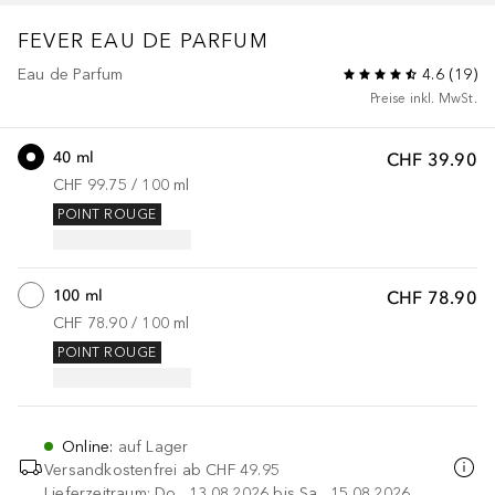
FEVER
EAU DE PARFUM
Eau de Parfum
4.6
(
19
)
Preise inkl. MwSt.
40 ml
CHF 39.90
CHF 99.75
 / 
100
ml
POINT ROUGE
100 ml
CHF 78.90
CHF 78.90
 / 
100
ml
POINT ROUGE
Online
:
auf Lager
Versandkostenfrei ab
CHF 49.95
Lieferzeitraum: Do., 13.08.2026 bis Sa., 15.08.2026