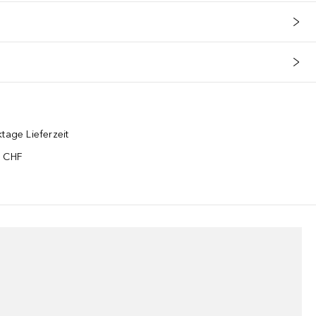
tage Lieferzeit
5 CHF
¹