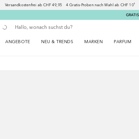
Versandkostenfrei ab CHF 49,95 4 Gratis-Proben nach Wahl ab CHF 10¹ 2
GRATIS
Gehe zurück
Suche ausführen
ANGEBOTE
NEU & TRENDS
MARKEN
PARFUM
ANGEBOTE Menü öffnen
NEU & TRENDS Menü öffnen
MARKEN Menü öffnen
Parfum Men