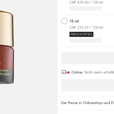
CHF 478.00
 / 
100
ml
15 ml
CHF 332.67
 / 
100
ml
PREISVORTEIL
Online
:
Nicht mehr erhältl
Die Preise in Onlineshop und Fi