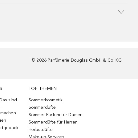
©
2026
Parfümerie Douglas GmbH & Co. KG.
S
TOP THEMEN
 Das sind
Sommerkosmetik
e
Sommerdüfte
r machen
Sommer Parfum für Damen
gen
Sommerdüfte für Herren
ndgepäck
Herbstdüfte
Make-up-Services