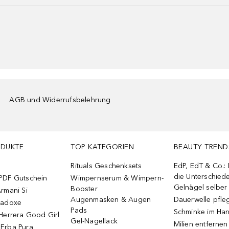
AGB und Widerrufsbelehrung
ODUKTE
TOP KATEGORIEN
BEAUTY TREND
Rituals Geschenksets
EdP, EdT & Co.:
die Unterschied
PDF Gutschein
Wimpernserum & Wimpern-
Gelnägel selbe
Booster
rmani Si
Augenmasken & Augen
Dauerwelle pfle
radoxe
Pads
Schminke im Ha
Herrera Good Girl
Gel-Nagellack
Milien entfernen
Erba Pura