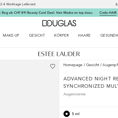
–4 Werktage Lieferzeit
B
: Bag ab CHF 89! Beauty Card Deal: Hair-Maske on top dazu.
Code:
HAIR
Zur Douglas Startseite
MAKE-UP
GESICHT
KÖRPER
HAARE
GESUNDH
ü öffnen
Make-up Menü öffnen
Gesicht Menü öffnen
Körper Menü öffnen
Haare Menü öffnen
Gesundhei
Homepage
Gesicht
Augenpf
ADVANCED NIGHT R
SYNCHRONIZED MUL
Augencreme
5 ml