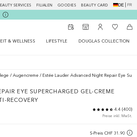
DE
FR
EAUTY SERVICES
FILIALEN
GOODIES
BEAUTY CARD
Zu Meiner 
Zum Storefinder
Zu Meinem Kunde
Zum
EIT & WELLNESS
LIFESTYLE
DOUGLAS COLLECTION
t & Wellness Menü öffnen
LIFESTYLE Menü öffnen
Douglas Collection Menü öf
lege
Augencreme
Estée Lauder Advanced Night Repair Eye Supe
EPAIR
EYE SUPERCHARGED GEL-CREME
TI-RECOVERY
4.4
(
400
)
Preise inkl. MwSt.
S-Preis
CHF 31.90