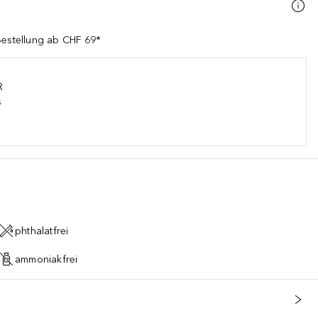
Bestellung ab CHF 69*
R
s
phthalatfrei
ammoniakfrei