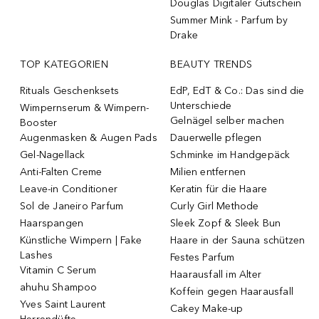
Douglas Digitaler Gutschein
Summer Mink - Parfum by
Drake
TOP KATEGORIEN
BEAUTY TRENDS
Rituals Geschenksets
EdP, EdT & Co.: Das sind die
Unterschiede
Wimpernserum & Wimpern-
Gelnägel selber machen
Booster
Augenmasken & Augen Pads
Dauerwelle pflegen
Gel-Nagellack
Schminke im Handgepäck
Anti-Falten Creme
Milien entfernen
Leave-in Conditioner
Keratin für die Haare
Sol de Janeiro Parfum
Curly Girl Methode
Haarspangen
Sleek Zopf & Sleek Bun
Künstliche Wimpern | Fake
Haare in der Sauna schützen
Lashes
Festes Parfum
Vitamin C Serum
Haarausfall im Alter
ahuhu Shampoo
Koffein gegen Haarausfall
Yves Saint Laurent
Cakey Make-up