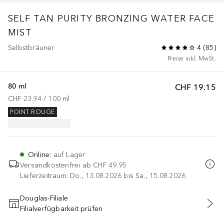
SELF TAN
PURITY BRONZING WATER FACE
MIST
Selbstbräuner
4
(
85
)
Preise inkl. MwSt.
80 ml
CHF 19.15
CHF 23.94
 / 
100
ml
POINT ROUGE
Online
:
auf Lager
Versandkostenfrei ab
CHF 49.95
Lieferzeitraum: Do., 13.08.2026 bis Sa., 15.08.2026
Douglas-Filiale
Filialverfügbarkeit prüfen
IN DEN WARENKORB