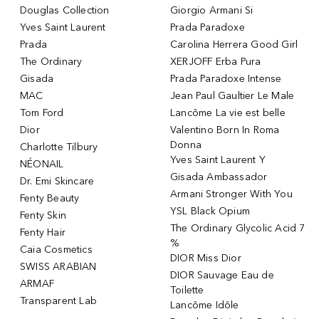
Douglas Collection
Giorgio Armani Si
Yves Saint Laurent
Prada Paradoxe
Prada
Carolina Herrera Good Girl
The Ordinary
XERJOFF Erba Pura
Gisada
Prada Paradoxe Intense
MAC
Jean Paul Gaultier Le Male
Tom Ford
Lancôme La vie est belle
Dior
Valentino Born In Roma
Donna
Charlotte Tilbury
Yves Saint Laurent Y
NÉONAIL
Gisada Ambassador
Dr. Emi Skincare
Armani Stronger With You
Fenty Beauty
YSL Black Opium
Fenty Skin
The Ordinary Glycolic Acid 7
Fenty Hair
%
Caia Cosmetics
DIOR Miss Dior
SWISS ARABIAN
DIOR Sauvage Eau de
ARMAF
Toilette
Transparent Lab
Lancôme Idôle