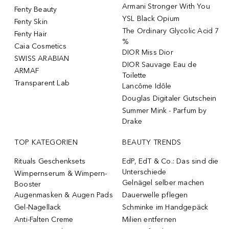
Armani Stronger With You
Fenty Beauty
YSL Black Opium
Fenty Skin
The Ordinary Glycolic Acid 7
Fenty Hair
%
Caia Cosmetics
DIOR Miss Dior
SWISS ARABIAN
DIOR Sauvage Eau de
ARMAF
Toilette
Transparent Lab
Lancôme Idôle
Douglas Digitaler Gutschein
Summer Mink - Parfum by
Drake
TOP KATEGORIEN
BEAUTY TRENDS
Rituals Geschenksets
EdP, EdT & Co.: Das sind die
Unterschiede
Wimpernserum & Wimpern-
Gelnägel selber machen
Booster
Augenmasken & Augen Pads
Dauerwelle pflegen
Gel-Nagellack
Schminke im Handgepäck
Anti-Falten Creme
Milien entfernen