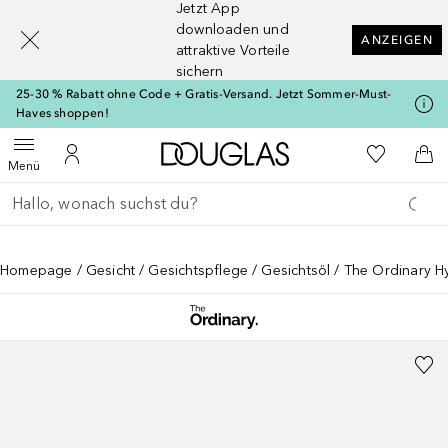
Jetzt App
[navigation.slideout.screenreader]
downloaden und
ANZEIGEN
attraktive Vorteile
sichern
25-30 % Rabatt ohne Code + Gratis-Versand. Jetzt Sommer-Must-
Haves shoppen!
Zur Douglas Startseite
Zu Meiner 
Menü öffnen
Zu Meinem Kundenkonto
Zum
Menü
Gehe zurück
Suche ausführen
Homepage
Gesicht
Gesichtspflege
Gesichtsöl
The Ordinary Hy