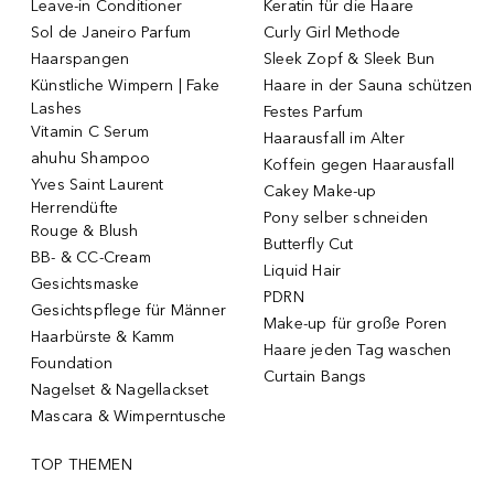
Leave-in Conditioner
Keratin für die Haare
Sol de Janeiro Parfum
Curly Girl Methode
Haarspangen
Sleek Zopf & Sleek Bun
Künstliche Wimpern | Fake
Haare in der Sauna schützen
Lashes
Festes Parfum
Vitamin C Serum
Haarausfall im Alter
ahuhu Shampoo
Koffein gegen Haarausfall
Yves Saint Laurent
Cakey Make-up
Herrendüfte
Pony selber schneiden
Rouge & Blush
Butterfly Cut
BB- & CC-Cream
Liquid Hair
Gesichtsmaske
PDRN
Gesichtspflege für Männer
Make-up für große Poren
Haarbürste & Kamm
Haare jeden Tag waschen
Foundation
Curtain Bangs
Nagelset & Nagellackset
Mascara & Wimperntusche
TOP THEMEN