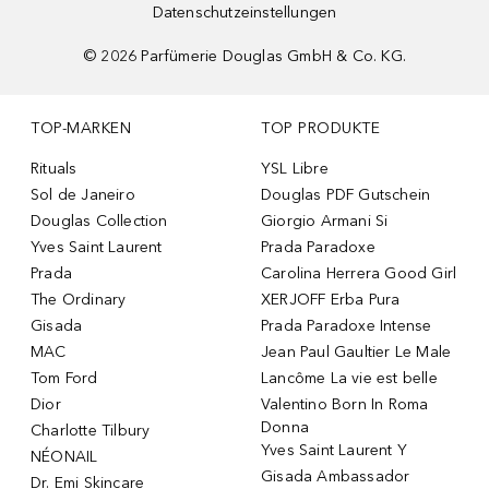
Datenschutzeinstellungen
©
2026
Parfümerie Douglas GmbH & Co. KG.
TOP-MARKEN
TOP PRODUKTE
Rituals
YSL Libre
Sol de Janeiro
Douglas PDF Gutschein
Douglas Collection
Giorgio Armani Si
Yves Saint Laurent
Prada Paradoxe
Prada
Carolina Herrera Good Girl
The Ordinary
XERJOFF Erba Pura
Gisada
Prada Paradoxe Intense
MAC
Jean Paul Gaultier Le Male
Tom Ford
Lancôme La vie est belle
Dior
Valentino Born In Roma
Donna
Charlotte Tilbury
Yves Saint Laurent Y
NÉONAIL
Gisada Ambassador
Dr. Emi Skincare