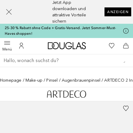
Jetzt App
[navigation.slideout.screenreader]
downloaden und
ANZEIGEN
attraktive Vorteile
sichern
25-30 % Rabatt ohne Code + Gratis-Versand. Jetzt Sommer-Must-
Haves shoppen!
Zur Douglas Startseite
Zu Meiner 
Menü öffnen
Zu Meinem Kundenkonto
Zum
Menü
Gehe zurück
Suche ausführen
Homepage
Make-up
Pinsel
Augenbrauenpinsel
ARTDECO 2 In 