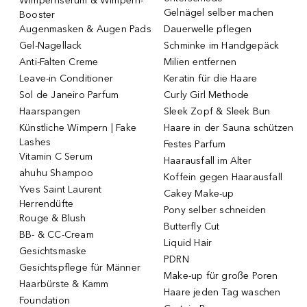
Wimpernserum & Wimpern-
Gelnägel selber machen
Booster
Augenmasken & Augen Pads
Dauerwelle pflegen
Gel-Nagellack
Schminke im Handgepäck
Anti-Falten Creme
Milien entfernen
Leave-in Conditioner
Keratin für die Haare
Sol de Janeiro Parfum
Curly Girl Methode
Haarspangen
Sleek Zopf & Sleek Bun
Künstliche Wimpern | Fake
Haare in der Sauna schützen
Lashes
Festes Parfum
Vitamin C Serum
Haarausfall im Alter
ahuhu Shampoo
Koffein gegen Haarausfall
Yves Saint Laurent
Cakey Make-up
Herrendüfte
Pony selber schneiden
Rouge & Blush
Butterfly Cut
BB- & CC-Cream
Liquid Hair
Gesichtsmaske
PDRN
Gesichtspflege für Männer
Make-up für große Poren
Haarbürste & Kamm
Haare jeden Tag waschen
Foundation