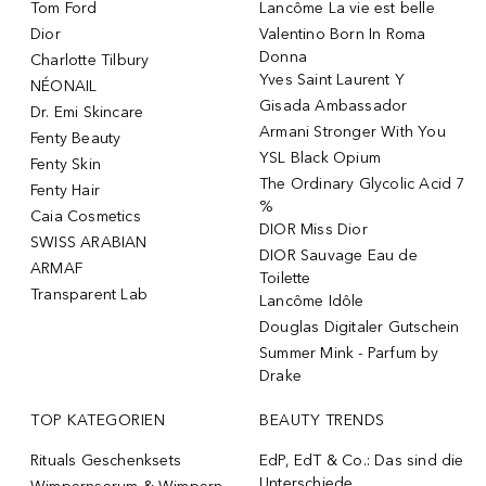
Tom Ford
Lancôme La vie est belle
Dior
Valentino Born In Roma
Donna
Charlotte Tilbury
Yves Saint Laurent Y
NÉONAIL
Gisada Ambassador
Dr. Emi Skincare
Armani Stronger With You
Fenty Beauty
YSL Black Opium
Fenty Skin
The Ordinary Glycolic Acid 7
Fenty Hair
%
Caia Cosmetics
DIOR Miss Dior
SWISS ARABIAN
DIOR Sauvage Eau de
ARMAF
Toilette
Transparent Lab
Lancôme Idôle
Douglas Digitaler Gutschein
Summer Mink - Parfum by
Drake
TOP KATEGORIEN
BEAUTY TRENDS
Rituals Geschenksets
EdP, EdT & Co.: Das sind die
Unterschiede