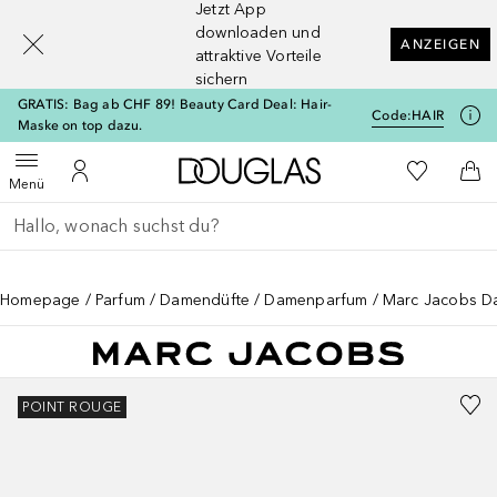
Jetzt App
[navigation.slideout.screenreader]
downloaden und
ANZEIGEN
attraktive Vorteile
sichern
GRATIS: Bag ab CHF 89! Beauty Card Deal: Hair-
Code:
HAIR
Maske on top dazu.
Zur Douglas Startseite
Zu Meiner 
Menü öffnen
Zu Meinem Kundenkonto
Zum
Menü
Gehe zurück
Suche ausführen
Homepage
Parfum
Damendüfte
Damenparfum
Marc Jacobs Da
POINT ROUGE