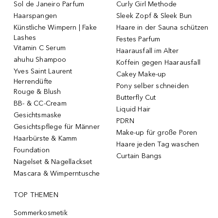
Sol de Janeiro Parfum
Curly Girl Methode
Haarspangen
Sleek Zopf & Sleek Bun
Künstliche Wimpern | Fake
Haare in der Sauna schützen
Lashes
Festes Parfum
Vitamin C Serum
Haarausfall im Alter
ahuhu Shampoo
Koffein gegen Haarausfall
Yves Saint Laurent
Cakey Make-up
Herrendüfte
Pony selber schneiden
Rouge & Blush
Butterfly Cut
BB- & CC-Cream
Liquid Hair
Gesichtsmaske
PDRN
Gesichtspflege für Männer
Make-up für große Poren
Haarbürste & Kamm
Haare jeden Tag waschen
Foundation
Curtain Bangs
Nagelset & Nagellackset
Mascara & Wimperntusche
TOP THEMEN
Sommerkosmetik