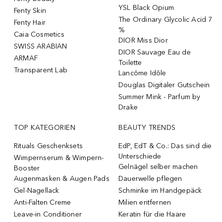
YSL Black Opium
Fenty Skin
The Ordinary Glycolic Acid 7
Fenty Hair
%
Caia Cosmetics
DIOR Miss Dior
SWISS ARABIAN
DIOR Sauvage Eau de
ARMAF
Toilette
Transparent Lab
Lancôme Idôle
Douglas Digitaler Gutschein
Summer Mink - Parfum by
Drake
TOP KATEGORIEN
BEAUTY TRENDS
Rituals Geschenksets
EdP, EdT & Co.: Das sind die
Unterschiede
Wimpernserum & Wimpern-
Gelnägel selber machen
Booster
Augenmasken & Augen Pads
Dauerwelle pflegen
Gel-Nagellack
Schminke im Handgepäck
Anti-Falten Creme
Milien entfernen
Leave-in Conditioner
Keratin für die Haare