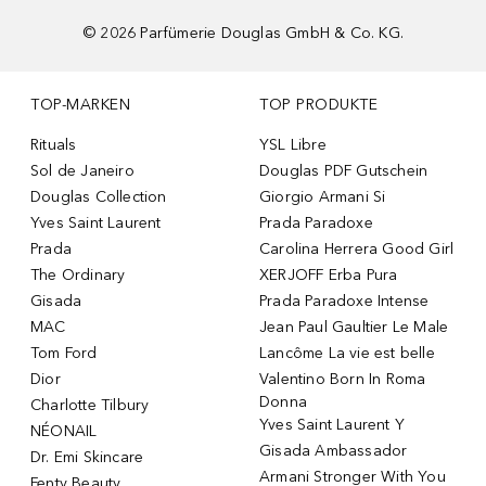
©
2026
Parfümerie Douglas GmbH & Co. KG.
TOP-MARKEN
TOP PRODUKTE
Rituals
YSL Libre
Sol de Janeiro
Douglas PDF Gutschein
Douglas Collection
Giorgio Armani Si
Yves Saint Laurent
Prada Paradoxe
Prada
Carolina Herrera Good Girl
The Ordinary
XERJOFF Erba Pura
Gisada
Prada Paradoxe Intense
MAC
Jean Paul Gaultier Le Male
Tom Ford
Lancôme La vie est belle
Dior
Valentino Born In Roma
Donna
Charlotte Tilbury
Yves Saint Laurent Y
NÉONAIL
Gisada Ambassador
Dr. Emi Skincare
Armani Stronger With You
Fenty Beauty