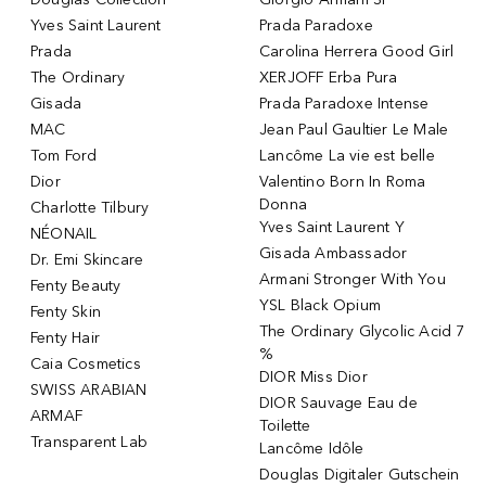
Yves Saint Laurent
Prada Paradoxe
Prada
Carolina Herrera Good Girl
The Ordinary
XERJOFF Erba Pura
Gisada
Prada Paradoxe Intense
MAC
Jean Paul Gaultier Le Male
Tom Ford
Lancôme La vie est belle
Dior
Valentino Born In Roma
Donna
Charlotte Tilbury
Yves Saint Laurent Y
NÉONAIL
Gisada Ambassador
Dr. Emi Skincare
Armani Stronger With You
Fenty Beauty
YSL Black Opium
Fenty Skin
The Ordinary Glycolic Acid 7
Fenty Hair
%
Caia Cosmetics
DIOR Miss Dior
SWISS ARABIAN
DIOR Sauvage Eau de
ARMAF
Toilette
Transparent Lab
Lancôme Idôle
Douglas Digitaler Gutschein