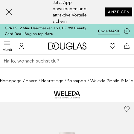
Jetzt App
[navigation.slideout.screenreader]
downloaden und
ANZEIGEN
attraktive Vorteile
sichern
GRATIS: 2 Mini Haarmasken ab CHF 99! Beauty
Code:
MASK
Card Deal: Bag on top dazu
Zur Douglas Startseite
Zu Meiner 
Menü öffnen
Zu Meinem Kundenkonto
Zum
Menü
Gehe zurück
Suche ausführen
Homepage
Haare
Haarpflege
Shampoo
Weleda Gentle & Mild