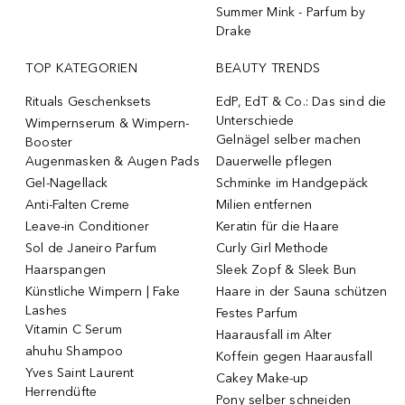
Summer Mink - Parfum by
Drake
TOP KATEGORIEN
BEAUTY TRENDS
Rituals Geschenksets
EdP, EdT & Co.: Das sind die
Unterschiede
Wimpernserum & Wimpern-
Gelnägel selber machen
Booster
Augenmasken & Augen Pads
Dauerwelle pflegen
Gel-Nagellack
Schminke im Handgepäck
Anti-Falten Creme
Milien entfernen
Leave-in Conditioner
Keratin für die Haare
Sol de Janeiro Parfum
Curly Girl Methode
Haarspangen
Sleek Zopf & Sleek Bun
Künstliche Wimpern | Fake
Haare in der Sauna schützen
Lashes
Festes Parfum
Vitamin C Serum
Haarausfall im Alter
ahuhu Shampoo
Koffein gegen Haarausfall
Yves Saint Laurent
Cakey Make-up
Herrendüfte
Pony selber schneiden