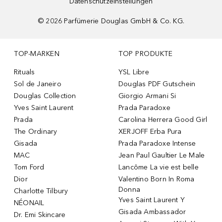
Datenschutzeinstellungen
©
2026
Parfümerie Douglas GmbH & Co. KG.
TOP-MARKEN
TOP PRODUKTE
Rituals
YSL Libre
Sol de Janeiro
Douglas PDF Gutschein
Douglas Collection
Giorgio Armani Si
Yves Saint Laurent
Prada Paradoxe
Prada
Carolina Herrera Good Girl
The Ordinary
XERJOFF Erba Pura
Gisada
Prada Paradoxe Intense
MAC
Jean Paul Gaultier Le Male
Tom Ford
Lancôme La vie est belle
Dior
Valentino Born In Roma
Donna
Charlotte Tilbury
Yves Saint Laurent Y
NÉONAIL
Gisada Ambassador
Dr. Emi Skincare