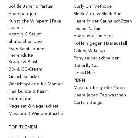
Sol de Janeiro Parfum
Curly Girl Methode
Haarspangen
Sleek Zopf & Sleek Bun
Künstliche Wimpern | Fake
Haare in der Sauna schützen
Lashes
Festes Parfum
Vitamin C Serum
Haarausfall im Alter
ahuhu Shampoo
Koffein gegen Haarausfall
Yves Saint Laurent
Cakey Make-up
Herrendüfte
Pony selber schneiden
Rouge & Blush
Butterfly Cut
BB- & CC-Cream
Liquid Hair
Gesichtsmaske
PDRN
Gesichtspflege für Männer
Make-up für große Poren
Haarbürste & Kamm
Haare jeden Tag waschen
Foundation
Curtain Bangs
Nagelset & Nagellackset
Mascara & Wimperntusche
TOP THEMEN