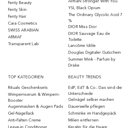
Armani Stronger With You
Fenty Beauty
YSL Black Opium
Fenty Skin
The Ordinary Glycolic Acid 7
Fenty Hair
%
Caia Cosmetics
DIOR Miss Dior
SWISS ARABIAN
DIOR Sauvage Eau de
ARMAF
Toilette
Transparent Lab
Lancôme Idôle
Douglas Digitaler Gutschein
Summer Mink - Parfum by
Drake
TOP KATEGORIEN
BEAUTY TRENDS
Rituals Geschenksets
EdP, EdT & Co.: Das sind die
Unterschiede
Wimpernserum & Wimpern-
Gelnägel selber machen
Booster
Augenmasken & Augen Pads
Dauerwelle pflegen
Gel-Nagellack
Schminke im Handgepäck
Anti-Falten Creme
Milien entfernen
Leave-in Conditioner
Keratin für die Haare