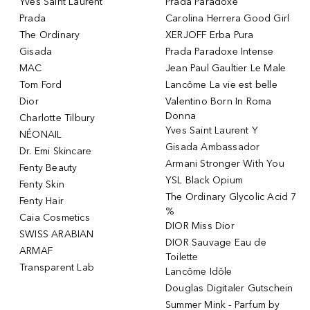
Yves Saint Laurent
Prada Paradoxe
Prada
Carolina Herrera Good Girl
The Ordinary
XERJOFF Erba Pura
Gisada
Prada Paradoxe Intense
MAC
Jean Paul Gaultier Le Male
Tom Ford
Lancôme La vie est belle
Dior
Valentino Born In Roma
Donna
Charlotte Tilbury
Yves Saint Laurent Y
NÉONAIL
Gisada Ambassador
Dr. Emi Skincare
Armani Stronger With You
Fenty Beauty
YSL Black Opium
Fenty Skin
The Ordinary Glycolic Acid 7
Fenty Hair
%
Caia Cosmetics
DIOR Miss Dior
SWISS ARABIAN
DIOR Sauvage Eau de
ARMAF
Toilette
Transparent Lab
Lancôme Idôle
Douglas Digitaler Gutschein
Summer Mink - Parfum by