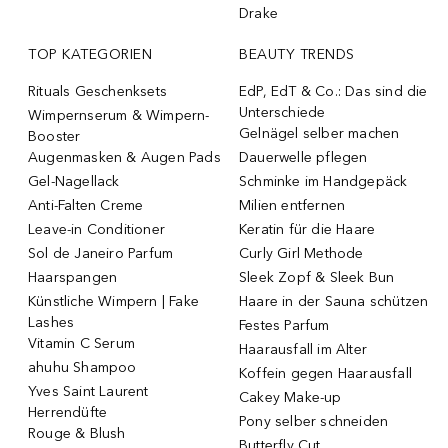
Drake
TOP KATEGORIEN
BEAUTY TRENDS
Rituals Geschenksets
EdP, EdT & Co.: Das sind die
Unterschiede
Wimpernserum & Wimpern-
Gelnägel selber machen
Booster
Augenmasken & Augen Pads
Dauerwelle pflegen
Gel-Nagellack
Schminke im Handgepäck
Anti-Falten Creme
Milien entfernen
Leave-in Conditioner
Keratin für die Haare
Sol de Janeiro Parfum
Curly Girl Methode
Haarspangen
Sleek Zopf & Sleek Bun
Künstliche Wimpern | Fake
Haare in der Sauna schützen
Lashes
Festes Parfum
Vitamin C Serum
Haarausfall im Alter
ahuhu Shampoo
Koffein gegen Haarausfall
Yves Saint Laurent
Cakey Make-up
Herrendüfte
Pony selber schneiden
Rouge & Blush
Butterfly Cut