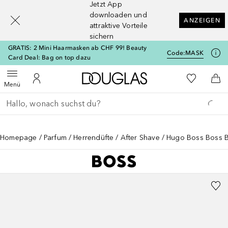
Jetzt App
[navigation.slideout.screenreader]
downloaden und
ANZEIGEN
attraktive Vorteile
sichern
GRATIS: 2 Mini Haarmasken ab CHF 99! Beauty
Code:
MASK
Card Deal: Bag on top dazu
Zur Douglas Startseite
Zu Meiner 
Menü öffnen
Zu Meinem Kundenkonto
Zum
Menü
Gehe zurück
Suche ausführen
Homepage
Parfum
Herrendüfte
After Shave
Hugo Boss Boss B