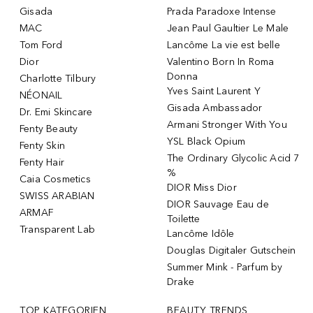
Gisada
Prada Paradoxe Intense
MAC
Jean Paul Gaultier Le Male
Tom Ford
Lancôme La vie est belle
Dior
Valentino Born In Roma
Donna
Charlotte Tilbury
Yves Saint Laurent Y
NÉONAIL
Gisada Ambassador
Dr. Emi Skincare
Armani Stronger With You
Fenty Beauty
YSL Black Opium
Fenty Skin
The Ordinary Glycolic Acid 7
Fenty Hair
%
Caia Cosmetics
DIOR Miss Dior
SWISS ARABIAN
DIOR Sauvage Eau de
ARMAF
Toilette
Transparent Lab
Lancôme Idôle
Douglas Digitaler Gutschein
Summer Mink - Parfum by
Drake
TOP KATEGORIEN
BEAUTY TRENDS