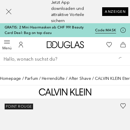
Jetzt App
[navigation.slideout.screenreader]
downloaden und
ANZEIGEN
attraktive Vorteile
sichern
GRATIS: 2 Mini Haarmasken ab CHF 99! Beauty
Code:
MASK
Card Deal: Bag on top dazu
Zur Douglas Startseite
Zu Meiner 
Menü öffnen
Zu Meinem Kundenkonto
Zum
Menü
Gehe zurück
Suche ausführen
Homepage
Parfum
Herrendüfte
After Shave
CALVIN KLEIN Eter
POINT ROUGE