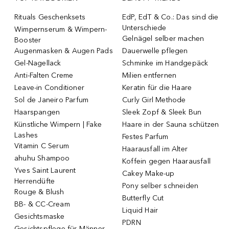
Rituals Geschenksets
EdP, EdT & Co.: Das sind die
Unterschiede
Wimpernserum & Wimpern-
Gelnägel selber machen
Booster
Augenmasken & Augen Pads
Dauerwelle pflegen
Gel-Nagellack
Schminke im Handgepäck
Anti-Falten Creme
Milien entfernen
Leave-in Conditioner
Keratin für die Haare
Sol de Janeiro Parfum
Curly Girl Methode
Haarspangen
Sleek Zopf & Sleek Bun
Künstliche Wimpern | Fake
Haare in der Sauna schützen
Lashes
Festes Parfum
Vitamin C Serum
Haarausfall im Alter
ahuhu Shampoo
Koffein gegen Haarausfall
Yves Saint Laurent
Cakey Make-up
Herrendüfte
Pony selber schneiden
Rouge & Blush
Butterfly Cut
BB- & CC-Cream
Liquid Hair
Gesichtsmaske
PDRN
Gesichtspflege für Männer