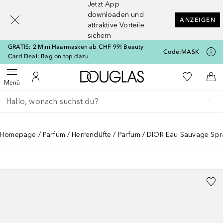
Jetzt App
[navigation.slideout.screenreader]
downloaden und
ANZEIGEN
attraktive Vorteile
sichern
GRATIS: 2 Mini Haarmasken ab CHF 99! Beauty
Code:
MASK
Card Deal: Bag on top dazu
Zur Douglas Startseite
Zu Meiner 
Menü öffnen
Zu Meinem Kundenkonto
Zum
Menü
Gehe zurück
Suche ausführen
Homepage
Parfum
Herrendüfte
Parfum
DIOR Eau Sauvage Spr