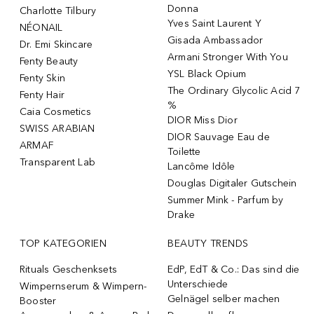
Donna
Charlotte Tilbury
Yves Saint Laurent Y
NÉONAIL
Gisada Ambassador
Dr. Emi Skincare
Armani Stronger With You
Fenty Beauty
YSL Black Opium
Fenty Skin
The Ordinary Glycolic Acid 7
Fenty Hair
%
Caia Cosmetics
DIOR Miss Dior
SWISS ARABIAN
DIOR Sauvage Eau de
ARMAF
Toilette
Transparent Lab
Lancôme Idôle
Douglas Digitaler Gutschein
Summer Mink - Parfum by
Drake
TOP KATEGORIEN
BEAUTY TRENDS
Rituals Geschenksets
EdP, EdT & Co.: Das sind die
Unterschiede
Wimpernserum & Wimpern-
Gelnägel selber machen
Booster