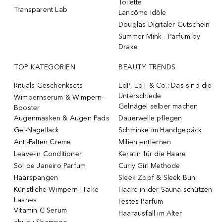
Toilette
Transparent Lab
Lancôme Idôle
Douglas Digitaler Gutschein
Summer Mink - Parfum by
Drake
TOP KATEGORIEN
BEAUTY TRENDS
Rituals Geschenksets
EdP, EdT & Co.: Das sind die
Unterschiede
Wimpernserum & Wimpern-
Gelnägel selber machen
Booster
Augenmasken & Augen Pads
Dauerwelle pflegen
Gel-Nagellack
Schminke im Handgepäck
Anti-Falten Creme
Milien entfernen
Leave-in Conditioner
Keratin für die Haare
Sol de Janeiro Parfum
Curly Girl Methode
Haarspangen
Sleek Zopf & Sleek Bun
Künstliche Wimpern | Fake
Haare in der Sauna schützen
Lashes
Festes Parfum
Vitamin C Serum
Haarausfall im Alter