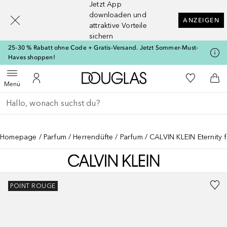
Jetzt App
[navigation.slideout.screenreader]
downloaden und
ANZEIGEN
attraktive Vorteile
sichern
25-30 % Rabatt ohne Code + Gratis-Versand. Jetzt Sommer-Must-
Haves shoppen!
Zur Douglas Startseite
Zu Meiner 
Menü öffnen
Zu Meinem Kundenkonto
Zum
Menü
Gehe zurück
Suche ausführen
Homepage
Parfum
Herrendüfte
Parfum
CALVIN KLEIN Eternity 
POINT ROUGE