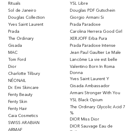
Rituals
YSL Libre
Sol de Janeiro
Douglas PDF Gutschein
Douglas Collection
Giorgio Armani Si
Yves Saint Laurent
Prada Paradoxe
Prada
Carolina Herrera Good Girl
The Ordinary
XERJOFF Erba Pura
Gisada
Prada Paradoxe Intense
MAC
Jean Paul Gaultier Le Male
Tom Ford
Lancôme La vie est belle
Dior
Valentino Born In Roma
Donna
Charlotte Tilbury
Yves Saint Laurent Y
NÉONAIL
Gisada Ambassador
Dr. Emi Skincare
Armani Stronger With You
Fenty Beauty
YSL Black Opium
Fenty Skin
The Ordinary Glycolic Acid 7
Fenty Hair
%
Caia Cosmetics
DIOR Miss Dior
SWISS ARABIAN
DIOR Sauvage Eau de
ARMAF