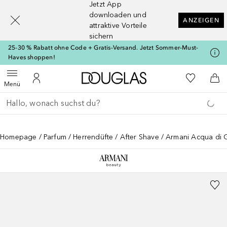
Jetzt App
[navigation.slideout.screenreader]
downloaden und
ANZEIGEN
attraktive Vorteile
sichern
25-30 % Rabatt ohne Code + Gratis-Versand. Jetzt Sommer-Must-
Haves shoppen!
Zur Douglas Startseite
Zu Meiner 
Menü öffnen
Zu Meinem Kundenkonto
Zum
Menü
Gehe zurück
Suche ausführen
Homepage
Parfum
Herrendüfte
After Shave
Armani Acqua di G