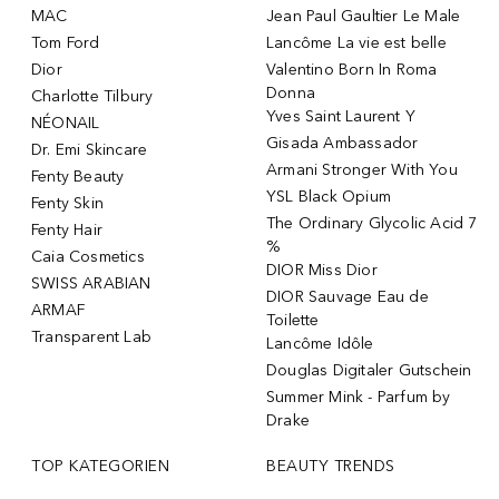
MAC
Jean Paul Gaultier Le Male
Tom Ford
Lancôme La vie est belle
Dior
Valentino Born In Roma
Donna
Charlotte Tilbury
Yves Saint Laurent Y
NÉONAIL
Gisada Ambassador
Dr. Emi Skincare
Armani Stronger With You
Fenty Beauty
YSL Black Opium
Fenty Skin
The Ordinary Glycolic Acid 7
Fenty Hair
%
Caia Cosmetics
DIOR Miss Dior
SWISS ARABIAN
DIOR Sauvage Eau de
ARMAF
Toilette
Transparent Lab
Lancôme Idôle
Douglas Digitaler Gutschein
Summer Mink - Parfum by
Drake
TOP KATEGORIEN
BEAUTY TRENDS