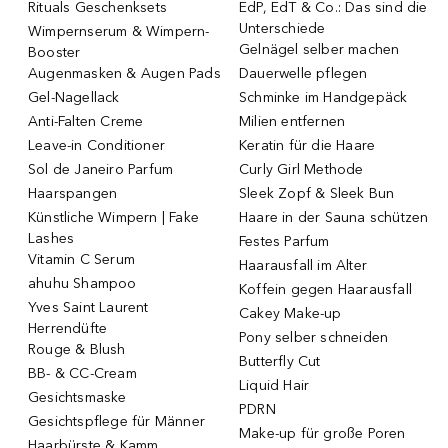
Rituals Geschenksets
EdP, EdT & Co.: Das sind die
Unterschiede
Wimpernserum & Wimpern-
Gelnägel selber machen
Booster
Augenmasken & Augen Pads
Dauerwelle pflegen
Gel-Nagellack
Schminke im Handgepäck
Anti-Falten Creme
Milien entfernen
Leave-in Conditioner
Keratin für die Haare
Sol de Janeiro Parfum
Curly Girl Methode
Haarspangen
Sleek Zopf & Sleek Bun
Künstliche Wimpern | Fake
Haare in der Sauna schützen
Lashes
Festes Parfum
Vitamin C Serum
Haarausfall im Alter
ahuhu Shampoo
Koffein gegen Haarausfall
Yves Saint Laurent
Cakey Make-up
Herrendüfte
Pony selber schneiden
Rouge & Blush
Butterfly Cut
BB- & CC-Cream
Liquid Hair
Gesichtsmaske
PDRN
Gesichtspflege für Männer
Make-up für große Poren
Haarbürste & Kamm