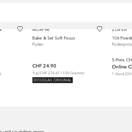
N
MORPHE
ZOEVA
Bake & Set Soft Focus
106 Powd
Puder
Puderpins
S-Preis
CH
CHF 24.90
Online
C
9
g
 (
CHF 276.67
 / 
100
Gramm
)
)
1
Stück
 (
CH
DOUGLAS ORIGINAL
en und sie stehen gerne