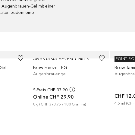
n Augenbrauen-Gel mit einer
halten zudem eine
ANASTASIA BEVERLY HILLS
PIXI
POINT R
Gel
Brow Freeze - FG
Brow Tam
Augenbrauengel
Augenbra
S-Preis
CHF 37.90
CHF 12.
Online
CHF 29.90
4.5
ml
 (
CHF
)
8
g
 (
CHF 373.75
 / 
100
Gramm
)