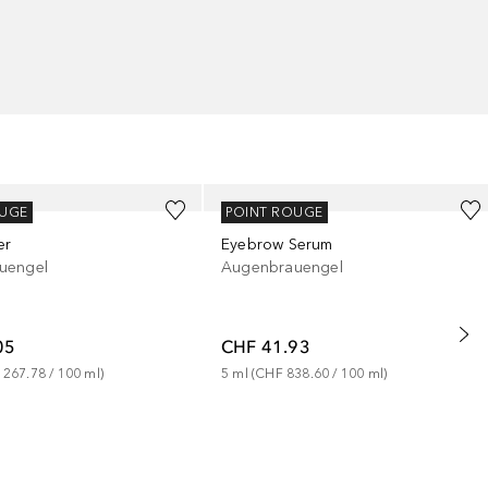
NANOBROW
OUGE
POINT ROUGE
er
Eyebrow Serum
uengel
Augenbrauengel
05
CHF 41.93
 267.78
 / 
100
ml
)
5
ml
 (
CHF 838.60
 / 
100
ml
)