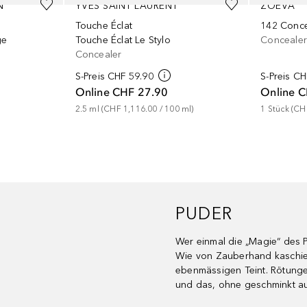
N
YVES SAINT LAURENT
ZOEVA
Touche Éclat
142 Conce
ge
Touche Éclat Le Stylo
Concealer
Concealer
S-Preis
CHF 59.90
S-Preis
CH
Online
CHF 27.90
Online
C
2.5
ml
 (
CHF 1,116.00
 / 
100
ml
)
1
Stück
 (
CH
PUDER
Wer einmal die „Magie“ des Pu
Wie von Zauberhand kaschier
ebenmässigen Teint. Rötungen
und das, ohne geschminkt a