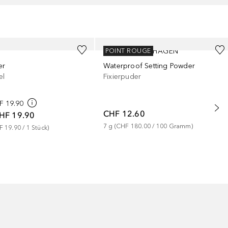
GOSH COPENHAGEN
POINT ROUGE
er
Waterproof Setting Powder
el
Fixierpuder
F 19.90
CHF 12.60
HF 19.90
7
g
 (
CHF 180.00
 / 
100
Gramm
)
F 19.90
 / 
1
Stück
)