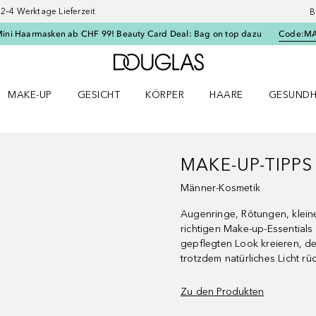
–4 Werktage Lieferzeit
B
Mini Haarmasken ab CHF 99! Beauty Card Deal: Bag on top dazu
Code:
M
Zur Douglas Startseite
MAKE-UP
GESICHT
KÖRPER
HAARE
GESUNDH
ü öffnen
Make-up Menü öffnen
Gesicht Menü öffnen
Körper Menü öffnen
Haare Menü öffnen
Gesundhei
MAKE-UP-TIPP
Männer-Kosmetik
Augenringe, Rötungen, kleine
richtigen Make-up-Essential
gepflegten Look kreieren, de
trotzdem natürliches Licht rüc
Zu den Produkten