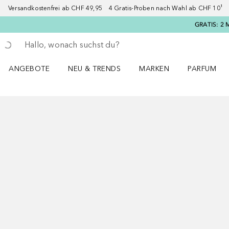
Versandkostenfrei ab CHF 49,95 4 Gratis-Proben nach Wahl ab CHF 10¹ 2
GRATIS: 2 
Gehe zurück
Suche ausführen
ANGEBOTE
NEU & TRENDS
MARKEN
PARFUM
ANGEBOTE Menü öffnen
NEU & TRENDS Menü öffnen
MARKEN Menü öffnen
Parfum Men