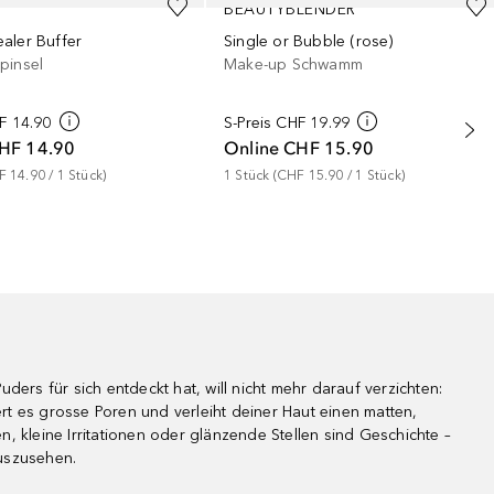
BEAUTYBLENDER
aler Buffer
Single or Bubble (rose)
pinsel
Make-up Schwamm
F 14.90
S-Preis
CHF 19.99
HF 14.90
Online
CHF 15.90
F 14.90
 / 
1
Stück
)
1
Stück
 (
CHF 15.90
 / 
1
Stück
)
ders für sich entdeckt hat, will nicht mehr darauf verzichten:
t es grosse Poren und verleiht deiner Haut einen matten,
, kleine Irritationen oder glänzende Stellen sind Geschichte –
uszusehen.