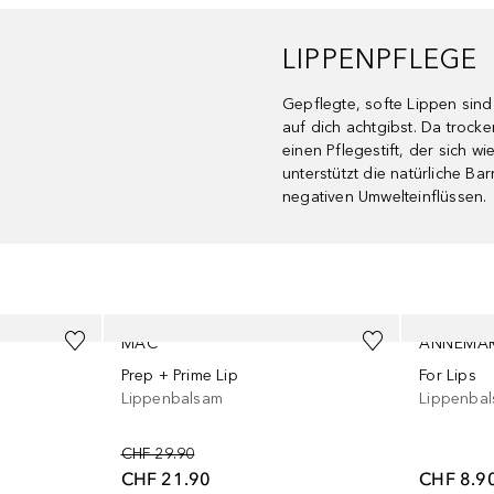
LIPPENPFLEGE
Gepflegte, softe Lippen sind
auf dich achtgibst. Da troc
einen Pflegestift, der sich wi
unterstützt die natürliche Ba
negativen Umwelteinflüssen.
MAC
ANNEMAR
Prep + Prime Lip
For Lips
Lippenbalsam
Lippenba
CHF 29.90
CHF 21.90
CHF 8.9