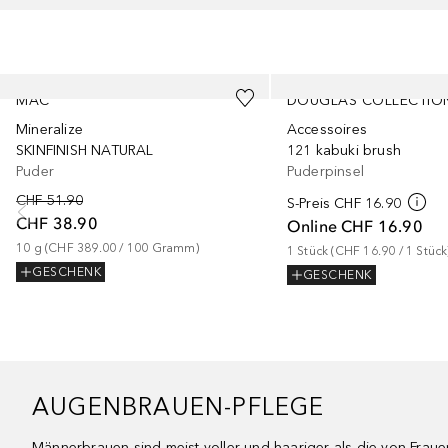
Überspringen
MAC
DOUGLAS COLLECTIO
Mineralize
Accessoires
SKINFINISH NATURAL
121 kabuki brush
Puder
Puderpinsel
CHF 51.90
S-Preis
CHF 16.90
CHF 38.90
Online
CHF 16.90
10
g
 (
CHF 389.00
 / 
100
Gramm
)
1
Stück
 (
CHF 16.90
 / 
1
Stück
GESCHENK
GESCHENK
AUGENBRAUEN-PFLEGE
Männerbrauen sind meist voller und haariger als die von Frau