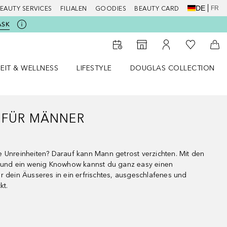
DE
FR
EAUTY SERVICES
FILIALEN
GOODIES
BEAUTY CARD
ASK
Zu Meiner 
Zum Storefinder
Zu Meinem Kunde
Zum
EIT & WELLNESS
LIFESTYLE
DOUGLAS COLLECTION
t & Wellness Menü öffnen
LIFESTYLE Menü öffnen
Douglas Collection Menü öf
S FÜR MÄNNER
 Unreinheiten? Darauf kann Mann getrost verzichten. Mit den
s und ein wenig Knowhow kannst du ganz easy einen
r dein Äusseres in ein erfrischtes, ausgeschlafenes und
kt.