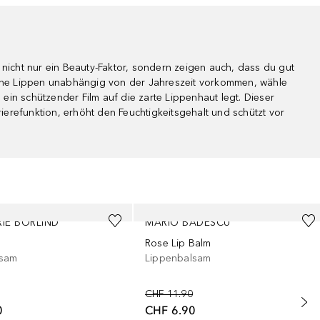
 nicht nur ein Beauty-Faktor, sondern zeigen auch, dass du gut
kene Lippen unabhängig von der Jahreszeit vorkommen, wähle
e ein schützender Film auf die zarte Lippenhaut legt. Dieser
rrierefunktion, erhöht den Feuchtigkeitsgehalt und schützt vor
IE BÖRLIND
MARIO BADESCU
Rose Lip Balm
lsam
Lippenbalsam
CHF 11.90
0
CHF 6.90