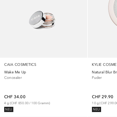
CAIA COSMETICS
KYLIE COSME
Wake Me Up
Natural Blur B
Concealer
Puder
CHF 34.00
CHF 29.90
4
g
 (
CHF 850.00
 / 
100
Gramm
)
10
g
 (
CHF 299.0
NEU
NEU
+
23
+
1