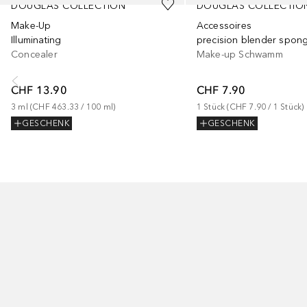
DOUGLAS COLLECTION
DOUGLAS COLLECTIO
Make-Up
Accessoires
Illuminating
precision blender spon
Concealer
Make-up Schwamm
CHF 13.90
CHF 7.90
3
ml
 (
CHF 463.33
 / 
100
ml
)
1
Stück
 (
CHF 7.90
 / 
1
Stück
)
GESCHENK
GESCHENK