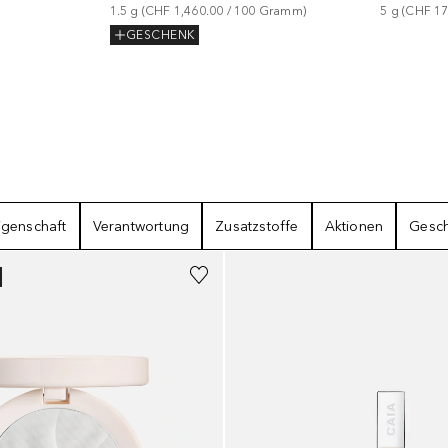
1.5
g
 (
CHF 1,460.00
 / 
100
Gramm
)
5
g
 (
CHF 17
GESCHENK
igenschaft
Verantwortung
Zusatzstoffe
Aktionen
Gesch
+
16