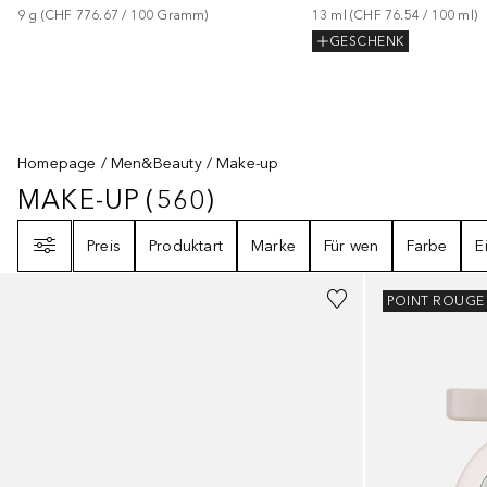
9
g
 (
CHF 776.67
 / 
100
Gramm
)
13
ml
 (
CHF 76.54
 / 
100
ml
)
GESCHENK
Homepage
Men&Beauty
Make-up
MAKE-UP
(
560
)
MAKE-UP
560
ERGEBNISSE
Filter
Preis
Produktart
Marke
Für wen
Farbe
E
+
1
POINT ROUGE