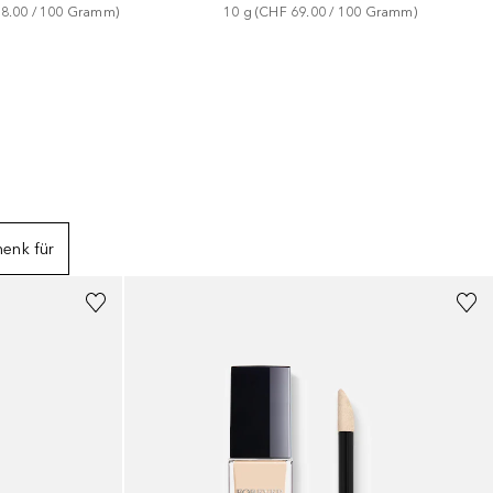
8.00
 / 
100
Gramm
)
10
g
 (
CHF 69.00
 / 
100
Gramm
)
enk für
+
14