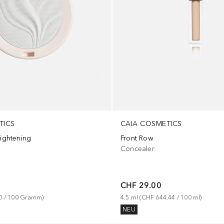
CAIA COSMETICS
TICS
Front Row
rightening
Concealer
CHF 29.00
4.5
ml
 (
CHF 644.44
 / 
100
ml
)
0
 / 
100
Gramm
)
NEU
+
11