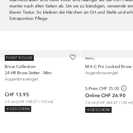
munter nach allen Seiten ab. Um sie zu bändigen, verwende ei
klaren Textur. So bleiben die Härchen an Ort und Stelle und er
Extraportion Pflege.
Überspringen
BENEFIT
MAC
POINT ROUGE
Brow Collection
M·A·C Pro Locked Brow 
24-HR Brow Setter - Mini
Augenbrauengel
Augenbrauengel
S-Preis
CHF 35.00
CHF 13.95
Online
CHF 26.90
3.5
ml
 (
CHF 398.57
 / 
100
ml
)
7.8
ml
 (
CHF 344.87
 / 
100
ml
GESCHENK
GESCHENK