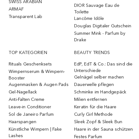
SWISS ARABIAN
DIOR Sauvage Eau de
ARMAF
Toilette
Transparent Lab
Lancôme Idôle
Douglas Digitaler Gutschein
Summer Mink - Parfum by
Drake
TOP KATEGORIEN
BEAUTY TRENDS
Rituals Geschenksets
EdP, EdT & Co.: Das sind die
Unterschiede
Wimpernserum & Wimpern-
Gelnägel selber machen
Booster
Augenmasken & Augen Pads
Dauerwelle pflegen
Gel-Nagellack
Schminke im Handgepäck
Anti-Falten Creme
Milien entfernen
Leave-in Conditioner
Keratin für die Haare
Sol de Janeiro Parfum
Curly Girl Methode
Haarspangen
Sleek Zopf & Sleek Bun
Künstliche Wimpern | Fake
Haare in der Sauna schützen
Lashes
Festes Parfum