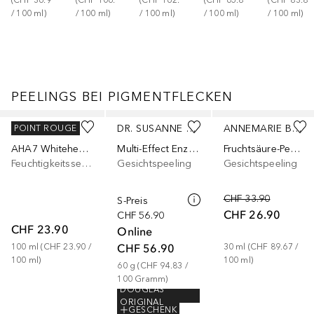
(
CHF 36.90
(
CHF 106.33
(
CHF 162.00
(
CHF 65.80
(
CHF 83.80
/ 
100
ml
)
/ 
100
ml
)
/ 
100
ml
)
/ 
100
ml
)
/ 
100
ml
)
PEELINGS BEI PIGMENTFLECKEN
Überspringen
COSRX
DR. SUSANNE VON SCHMIEDEBERG
ANNEMARIE BÖRLIND
POINT ROUGE
AHA7 Whitehead Power Liquid
Multi-Effect Enzyme
Fruchtsäure-Peeling
Feuchtigkeitsserum
Gesichtspeeling
Gesichtspeeling
CHF 33.90
S-Preis
CHF 26.90
CHF 56.90
CHF 23.90
Online
CHF 56.90
100
ml
 (
CHF 23.90
 / 
30
ml
 (
CHF 89.67
 / 
100
ml
)
100
ml
)
60
g
 (
CHF 94.83
 / 
100
Gramm
)
DOUGLAS
ORIGINAL
GESCHENK