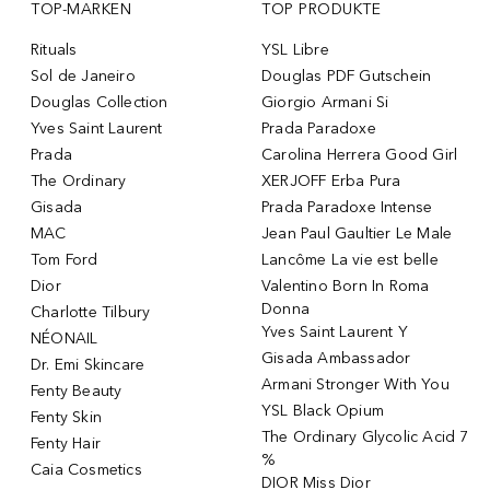
TOP-MARKEN
TOP PRODUKTE
Rituals
YSL Libre
Sol de Janeiro
Douglas PDF Gutschein
Douglas Collection
Giorgio Armani Si
Yves Saint Laurent
Prada Paradoxe
Prada
Carolina Herrera Good Girl
The Ordinary
XERJOFF Erba Pura
Gisada
Prada Paradoxe Intense
MAC
Jean Paul Gaultier Le Male
Tom Ford
Lancôme La vie est belle
Dior
Valentino Born In Roma
Donna
Charlotte Tilbury
Yves Saint Laurent Y
NÉONAIL
Gisada Ambassador
Dr. Emi Skincare
Armani Stronger With You
Fenty Beauty
YSL Black Opium
Fenty Skin
The Ordinary Glycolic Acid 7
Fenty Hair
%
Caia Cosmetics
DIOR Miss Dior