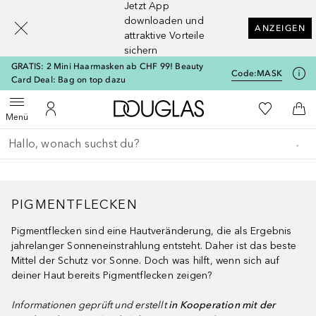
Jetzt App
[navigation.slideout.screenreader]
downloaden und
ANZEIGEN
attraktive Vorteile
sichern
GRATIS: 2 Mini Haarmasken ab CHF 99! Beauty
Code:
MASK
Card Deal: Bag on top dazu
Zur Douglas Startseite
Zu Meiner 
Menü öffnen
Zu Meinem Kundenkonto
Zum
Menü
Gehe zurück
Suche ausführen
PIGMENTFLECKEN
Pigmentflecken sind eine Hautveränderung, die als Ergebnis
jahrelanger Sonneneinstrahlung entsteht. Daher ist das beste
Mittel der Schutz vor Sonne. Doch was hilft, wenn sich auf
deiner Haut bereits Pigmentflecken zeigen?
Informationen geprüft und erstellt
in Kooperation mit der