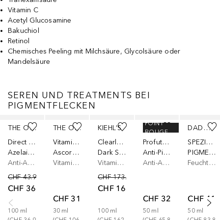
Vitamin C
Acetyl Glucosamine
Bakuchiol
Retinol
Chemisches Peeling mit Milchsäure, Glycolsäure oder
Mandelsäure
SEREN UND TREATMENTS BEI
PIGMENTFLECKEN
Überspringen
POINT
THE ORDINARY
THE ORDINARY
KIEHL’S
MARBERT
DADO SENS DERMACOSMETICS
ROUGE
Direct Acids
Vitamin C
Clearly Corrective
Profutura
SPEZIALPFLEGE
Azelaic Acid Suspension 10%
Ascorbyl Tetraisopalmitate Solution 20% in Vitamin F
Dark Spot Solution
Anti-Pigment Serum
PIGMENTCARE
Anti-Aging Pflege
Vitamin C Serum
Vitamin C Serum
Anti-Aging Serum
Feuchtigkeitsserum
CHF 43.90
CHF 173.00
CHF 36.90
CHF 162.00
CHF 31.90
CHF 32.90
CHF 41.
100
ml
30
ml
100
ml
50
ml
50
ml