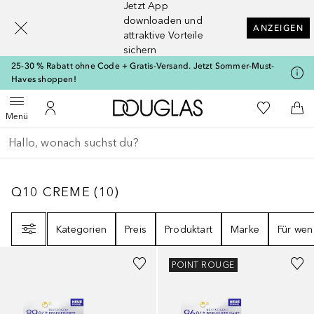
Jetzt App
[navigation.slideout.screenreader]
downloaden und
ANZEIGEN
attraktive Vorteile
sichern
25-30 % Rabatt ohne Code + Gratis-Versand. Jetzt Sommer-Must-
Haves shoppen!
Zur Douglas Startseite
Zu Meiner 
Menü öffnen
Zu Meinem Kundenkonto
Zum
Menü
Gehe zurück
Suche ausführen
Q10 CREME
10
ERGEBNISSE
Q10 CREME
(
10
)
Filter
Kategorien
Preis
Produktart
Marke
Für wen
POINT ROUGE