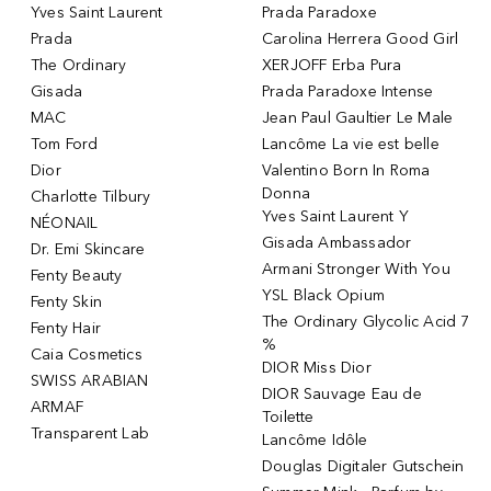
Yves Saint Laurent
Prada Paradoxe
Prada
Carolina Herrera Good Girl
The Ordinary
XERJOFF Erba Pura
Gisada
Prada Paradoxe Intense
MAC
Jean Paul Gaultier Le Male
Tom Ford
Lancôme La vie est belle
Dior
Valentino Born In Roma
Donna
Charlotte Tilbury
Yves Saint Laurent Y
NÉONAIL
Gisada Ambassador
Dr. Emi Skincare
Armani Stronger With You
Fenty Beauty
YSL Black Opium
Fenty Skin
The Ordinary Glycolic Acid 7
Fenty Hair
%
Caia Cosmetics
DIOR Miss Dior
SWISS ARABIAN
DIOR Sauvage Eau de
ARMAF
Toilette
Transparent Lab
Lancôme Idôle
Douglas Digitaler Gutschein