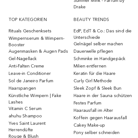
Summer Mink - Parfum by
Drake
TOP KATEGORIEN
BEAUTY TRENDS
Rituals Geschenksets
EdP, EdT & Co.: Das sind die
Unterschiede
Wimpernserum & Wimpern-
Gelnägel selber machen
Booster
Augenmasken & Augen Pads
Dauerwelle pflegen
Gel-Nagellack
Schminke im Handgepäck
Anti-Falten Creme
Milien entfernen
Leave-in Conditioner
Keratin für die Haare
Sol de Janeiro Parfum
Curly Girl Methode
Haarspangen
Sleek Zopf & Sleek Bun
Künstliche Wimpern | Fake
Haare in der Sauna schützen
Lashes
Festes Parfum
Vitamin C Serum
Haarausfall im Alter
ahuhu Shampoo
Koffein gegen Haarausfall
Yves Saint Laurent
Cakey Make-up
Herrendüfte
Pony selber schneiden
Rouge & Blush