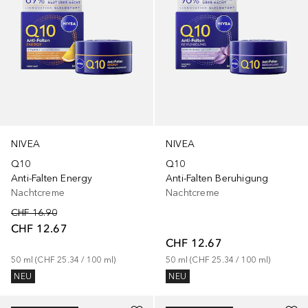
NIVEA
NIVEA
Q10
Q10
Anti-Falten Energy
Anti-Falten Beruhigung
Nachtcreme
Nachtcreme
CHF 16.90
CHF 12.67
CHF 12.67
50
ml
 (
CHF 25.34
 / 
100
ml
)
50
ml
 (
CHF 25.34
 / 
100
ml
)
NEU
NEU