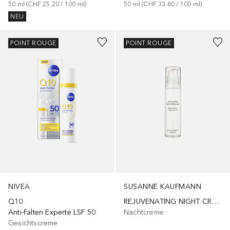
50
ml
 (
CHF 25.20
 / 
100
ml
)
50
ml
 (
CHF 33.80
 / 
100
ml
)
NEU
POINT ROUGE
POINT ROUGE
SUSANNE KAUFMANN
NIVEA
REJUVENATING NIGHT CREAM
Q10
Nachtcreme
Anti-Falten Experte LSF 50
Gesichtscreme