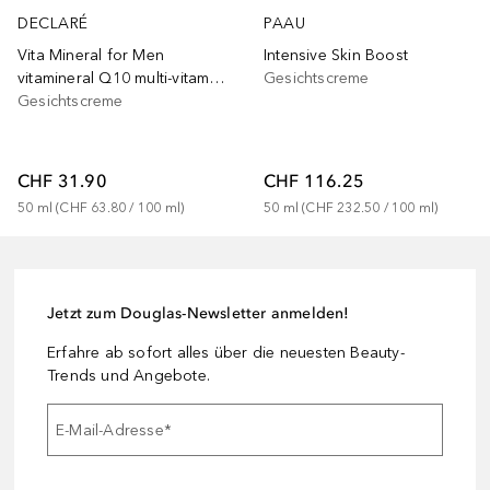
PAAU
DECLARÉ
Intensive Skin Boost
Vita Mineral for Men
Gesichtscreme
vitamineral Q10 multi-vitamin cream
Gesichtscreme
CHF 116.25
CHF 31.90
50
ml
 (
CHF 232.50
 / 
100
ml
)
50
ml
 (
CHF 63.80
 / 
100
ml
)
Jetzt zum Douglas-Newsletter anmelden!
Erfahre ab sofort alles über die neuesten Beauty-
Trends und Angebote.
E-Mail-Adresse
*