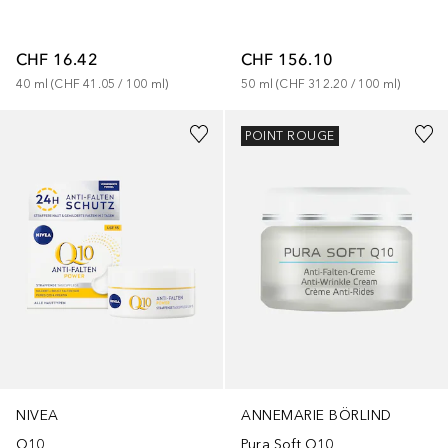
CHF 156.10
CHF 16.42
50
ml
 (
CHF 312.20
 / 
100
ml
)
40
ml
 (
CHF 41.05
 / 
100
ml
)
POINT ROUGE
NIVEA
ANNEMARIE BÖRLIND
Q10
Pura Soft Q10