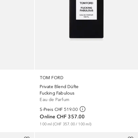
TOM FORD
Private Blend Düfte
Fucking Fabulous
Eau de Parfum
S-Preis
CHF 519.00
Online
CHF 357.00
100
ml
 (
CHF 357.00
 / 
100
ml
)