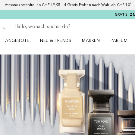
Versandkostenfrei ab CHF 49,95 4 Gratis-Proben nach Wahl ab CHF 10¹ 2
GRATIS: 2 
Gehe zurück
Suche ausführen
ANGEBOTE
NEU & TRENDS
MARKEN
PARFUM
ANGEBOTE Menü öffnen
NEU & TRENDS Menü öffnen
MARKEN Menü öffnen
Parfum Men