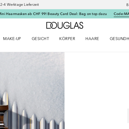
–4 Werktage Lieferzeit
B
Mini Haarmasken ab CHF 99! Beauty Card Deal: Bag on top dazu
Code:
M
Zur Douglas Startseite
MAKE-UP
GESICHT
KÖRPER
HAARE
GESUNDH
ü öffnen
Make-up Menü öffnen
Gesicht Menü öffnen
Körper Menü öffnen
Haare Menü öffnen
Gesundhei