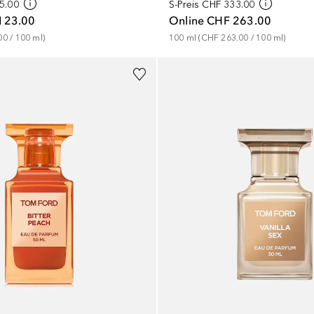
5.00
S-Preis
CHF 333.00
123.00
Online
CHF 263.00
00
 / 
100
ml
)
100
ml
 (
CHF 263.00
 / 
100
ml
)