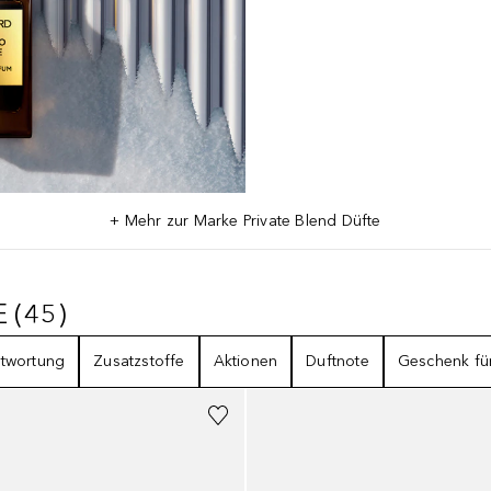
+ Mehr zur Marke Private Blend Düfte
E
(
45
)
TE
45
ERGEBNISSE
twortung
Zusatzstoffe
Aktionen
Duftnote
Geschenk fü