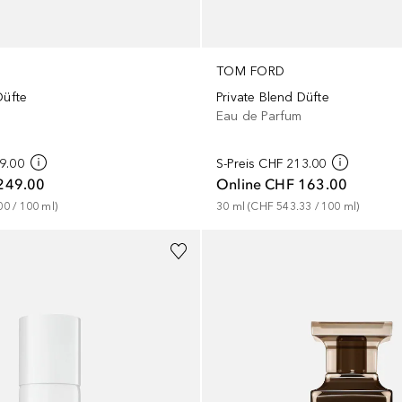
TOM FORD
Düfte
Private Blend Düfte
Eau de Parfum
m
9.00
S-Preis
CHF 213.00
249.00
Online
CHF 163.00
00
 / 
100
ml
)
30
ml
 (
CHF 543.33
 / 
100
ml
)