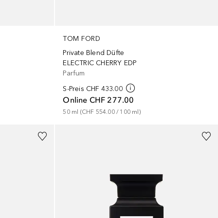
TOM FORD
Private Blend Düfte
ELECTRIC CHERRY EDP
Parfum
S-Preis
CHF 433.00
Online
CHF 277.00
50
ml
 (
CHF 554.00
 / 
100
ml
)