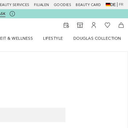
DE
FR
EAUTY SERVICES
FILIALEN
GOODIES
BEAUTY CARD
ASK
Zu Meiner 
Zum Storefinder
Zu Meinem Kunde
Zum
EIT & WELLNESS
LIFESTYLE
DOUGLAS COLLECTION
t & Wellness Menü öffnen
LIFESTYLE Menü öffnen
Douglas Collection Menü öf