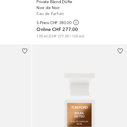
Private Blend Düfte
Noir de Noir
Eau de Parfum
S-Preis
CHF 380.00
Online
CHF 277.00
100
ml
 (
CHF 277.00
 / 
100
ml
)