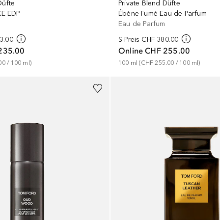
Düfte
Private Blend Düfte
E EDP
Ébène Fumé Eau de Parfum
Eau de Parfum
3.00
S-Preis
CHF 380.00
235.00
Online
CHF 255.00
00
 / 
100
ml
)
100
ml
 (
CHF 255.00
 / 
100
ml
)