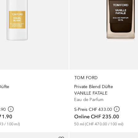
TOM FORD
Düfte
Private Blend Düfte
VANILLE FATALE
Eau de Parfum
.90
S-Preis
CHF 433.00
71.90
Online
CHF 235.00
93
 / 
100
ml
)
50
ml
 (
CHF 470.00
 / 
100
ml
)