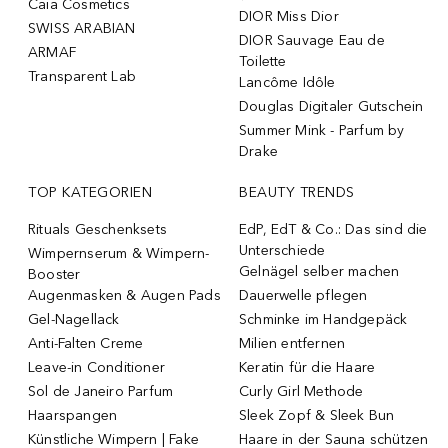
Caia Cosmetics
DIOR Miss Dior
SWISS ARABIAN
DIOR Sauvage Eau de
ARMAF
Toilette
Transparent Lab
Lancôme Idôle
Douglas Digitaler Gutschein
Summer Mink - Parfum by
Drake
TOP KATEGORIEN
BEAUTY TRENDS
Rituals Geschenksets
EdP, EdT & Co.: Das sind die
Unterschiede
Wimpernserum & Wimpern-
Gelnägel selber machen
Booster
Augenmasken & Augen Pads
Dauerwelle pflegen
Gel-Nagellack
Schminke im Handgepäck
Anti-Falten Creme
Milien entfernen
Leave-in Conditioner
Keratin für die Haare
Sol de Janeiro Parfum
Curly Girl Methode
Haarspangen
Sleek Zopf & Sleek Bun
Künstliche Wimpern | Fake
Haare in der Sauna schützen