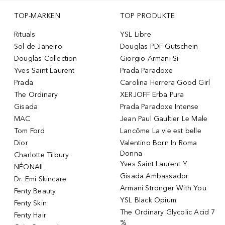
TOP-MARKEN
TOP PRODUKTE
Rituals
YSL Libre
Sol de Janeiro
Douglas PDF Gutschein
Douglas Collection
Giorgio Armani Si
Yves Saint Laurent
Prada Paradoxe
Prada
Carolina Herrera Good Girl
The Ordinary
XERJOFF Erba Pura
Gisada
Prada Paradoxe Intense
MAC
Jean Paul Gaultier Le Male
Tom Ford
Lancôme La vie est belle
Dior
Valentino Born In Roma
Donna
Charlotte Tilbury
Yves Saint Laurent Y
NÉONAIL
Gisada Ambassador
Dr. Emi Skincare
Armani Stronger With You
Fenty Beauty
YSL Black Opium
Fenty Skin
The Ordinary Glycolic Acid 7
Fenty Hair
%