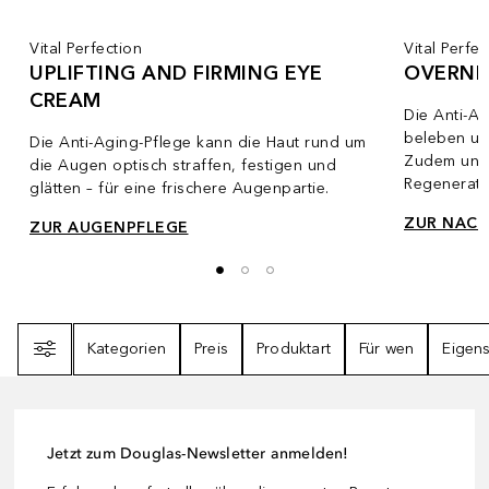
Vital Perfection
Vital Perfec
UPLIFTING AND FIRMING EYE
OVERNI
CREAM
Die Anti-A
beleben un
Die Anti-Aging-Pflege kann die Haut rund um
Zudem unter
die Augen optisch straffen, festigen und
Regenerati
glätten – für eine frischere Augenpartie.
ZUR NACH
ZUR AUGENPFLEGE
Filter
Kategorien
Preis
Produktart
Für wen
Eigens
Jetzt zum Douglas-Newsletter anmelden!