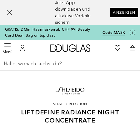
Jetzt App
[navigation.slideout.screenreader]
downloaden und
ANZEIGEN
attraktive Vorteile
sichern
GRATIS: 2 Mini Haarmasken ab CHF 99! Beauty
Code:
MASK
Card Deal: Bag on top dazu
Zur Douglas Startseite
Zu Meiner 
Menü öffnen
Zu Meinem Kundenkonto
Zum
Menü
Gehe zurück
Suche ausführen
VITAL PERFECTION
LIFTDEFINE RADIANCE NIGHT
CONCENTRATE