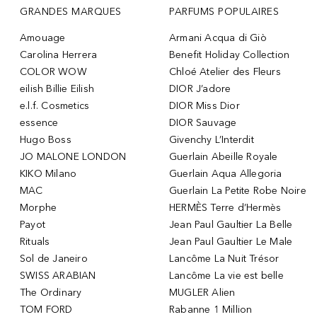
GRANDES MARQUES
PARFUMS POPULAIRES
Amouage
Armani Acqua di Giò
Carolina Herrera
Benefit Holiday Collection
COLOR WOW
Chloé Atelier des Fleurs
eilish Billie Eilish
DIOR J’adore
e.l.f. Cosmetics
DIOR Miss Dior
essence
DIOR Sauvage
Hugo Boss
Givenchy L’Interdit
JO MALONE LONDON
Guerlain Abeille Royale
KIKO Milano
Guerlain Aqua Allegoria
MAC
Guerlain La Petite Robe Noire
Morphe
HERMÈS Terre d’Hermès
Payot
Jean Paul Gaultier La Belle
Rituals
Jean Paul Gaultier Le Male
Sol de Janeiro
Lancôme La Nuit Trésor
SWISS ARABIAN
Lancôme La vie est belle
The Ordinary
MUGLER Alien
TOM FORD
Rabanne 1 Million