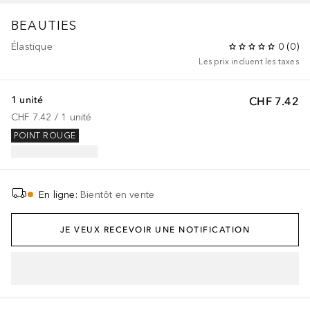
BEAUTIES
Élastique
0
(
0
)
Les prix incluent les taxes
1 unité
CHF 7.42
CHF 7.42
 / 
1
unité
POINT ROUGE
En ligne
:
Bientôt en vente
JE VEUX RECEVOIR UNE NOTIFICATION
AJOUTER AU PANIER