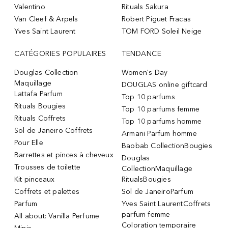
Valentino
Rituals Sakura
Van Cleef & Arpels
Robert Piguet Fracas
Yves Saint Laurent
TOM FORD Soleil Neige
CATÉGORIES POPULAIRES
TENDANCE
Douglas Collection
Women's Day
Maquillage
DOUGLAS online giftcard
Lattafa Parfum
Top 10 parfums
Rituals Bougies
Top 10 parfums femme
Rituals Coffrets
Top 10 parfums homme
Sol de Janeiro Coffrets
Armani Parfum homme
Pour Elle
Baobab CollectionBougies
Barrettes et pinces à cheveux
Douglas
Trousses de toilette
CollectionMaquillage
Kit pinceaux
RitualsBougies
Coffrets et palettes
Sol de JaneiroParfum
Parfum
Yves Saint LaurentCoffrets
parfum femme
All about: Vanilla Perfume
Coloration temporaire