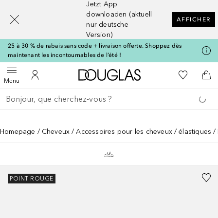
Jetzt App
[navigation.slideout.screenreader]
downloaden (aktuell
AFFICHER
nur deutsche
Version)
25 à 30 % de rabais sans code + livraison offerte. Shoppez dès
maintenant les incontournables de l’été !
Vers l'accueil Douglas
Vers Ma Li
Ouvrir le menu
Vers Mon Compte
Vers
Menu
Retourner
Exécuter la recherche
Homepage
Cheveux
Accessoires pour les cheveux
élastiques
POINT ROUGE